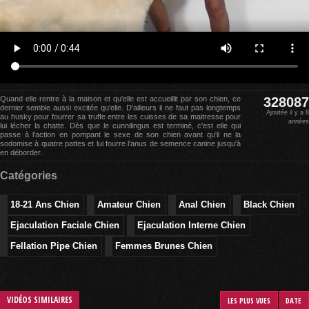
Quand elle rentre à la maison et qu'elle est accueillit par son chien, ce
328087
dernier semble aussi excitée qu'elle. D'ailleurs il ne faut pas longtemps
Ajoutée il y a 8
au husky pour fourrer sa truffe entre les cuisses de sa maitresse pour
années
lui lécher la chatte. Dès que le cunnilingus est terminé, c'est elle qui
passe à l'action en pompant le sexe de son chien avant qu'il ne la
sodomise à quatre pattes et lui fourre l'anus de semence canine jusqu'à
en déborder.
Catégories
18-21 Ans Chien
Amateur Chien
Anal Chien
Black Chien
Ejaculation Faciale Chien
Ejaculation Interne Chien
Fellation Pipe Chien
Femmes Brunes Chien
VIDÉOS SIMILAIRES
LES PLUS VUES
DATE