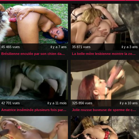
45 465 vues
il y a 7 ans
35 871 vues
il y a 3 ans
Brésilienne enculée par son chien dans un parc public
La belle-mère lesbienne montre la zoophilie à sa belle-fille
42 701 vues
il y a 11 mois
325 856 vues
il y a 10 ans
Amatrice inséminée plusieurs fois par son labrador
Jolie rousse buveuse de sperme de cheval