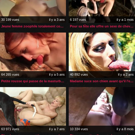
30 199 vues
il y a 3 ans
6 197 vues
il y a 1 mois
Jeune femme zoophile totalement comblée par son cheval
Pour sa fête elle offre un sexe de cheval à sa belle-mère
64 265 vues
il y a 5 ans
40 892 vues
il y a 2 ans
Petite rousse qui passe de la masturbation à la zoophilie
Madame suce son chien avant qu’il l’encule en levrette
63 971 vues
il y a 7 ans
10 334 vues
il y a 8 mois