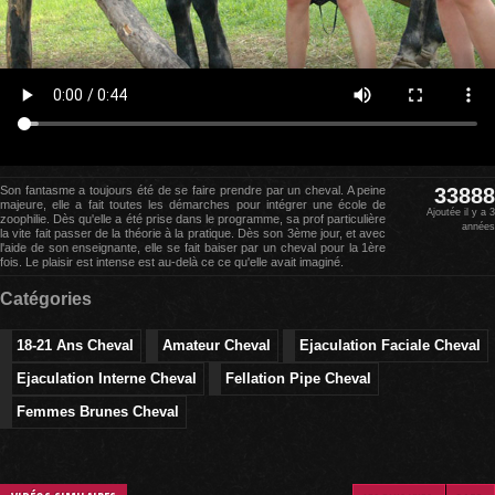
Son fantasme a toujours été de se faire prendre par un cheval. A peine
33888
majeure, elle a fait toutes les démarches pour intégrer une école de
Ajoutée il y a 3
zoophilie. Dès qu'elle a été prise dans le programme, sa prof particulière
années
la vite fait passer de la théorie à la pratique. Dès son 3ème jour, et avec
l'aide de son enseignante, elle se fait baiser par un cheval pour la 1ère
fois. Le plaisir est intense est au-delà ce ce qu'elle avait imaginé.
Catégories
18-21 Ans Cheval
Amateur Cheval
Ejaculation Faciale Cheval
Ejaculation Interne Cheval
Fellation Pipe Cheval
Femmes Brunes Cheval