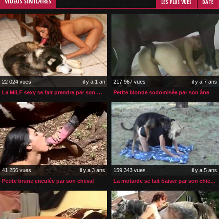
VIDÉOS SIMILAIRES
LES PLUS VUES
DATE
22 024 vues
il y a 1 an
217 967 vues
il y a 7 ans
La MILF sexy se fait prendre par son husky dans son salon
Petite blonde sodomisée par son âne
41 256 vues
il y a 3 ans
159 343 vues
il y a 5 ans
Petite brune enculée par son cheval
La motarde se fait baiser par son chien en plein air