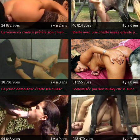
24 872 vues
il y a 2 ans
40 814 vues
il y a 6 ans
La veuve en chaleur préfère son chien plutôt que se remarier
Vieille avec une chatte assez grande pour une bite de cheval
16 701 vues
il y a 3 ans
51 155 vues
il y a 8 ans
La jeune demoiselle écarte les cuisses pour son chien
Sodomisée par son husky elle le suce et avale son sperme
94 648 vues
il y a 9 ans
243 470 vues
il y a 7 ans