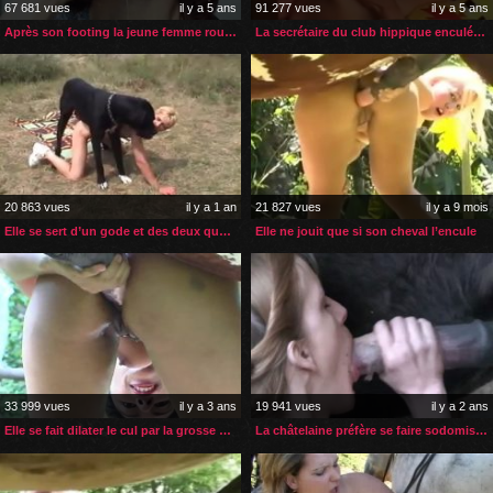
67 681 vues
il y a 5 ans
91 277 vues
il y a 5 ans
Après son footing la jeune femme rousse tringler par son cheval
La secrétaire du club hippique enculée par un cheval
20 863 vues
il y a 1 an
21 827 vues
il y a 9 mois
Elle se sert d’un gode et des deux queues de son chien pour jouir
Elle ne jouit que si son cheval l’encule
33 999 vues
il y a 3 ans
19 941 vues
il y a 2 ans
Elle se fait dilater le cul par la grosse bite de son cheval
La châtelaine préfère se faire sodomiser par son cheval