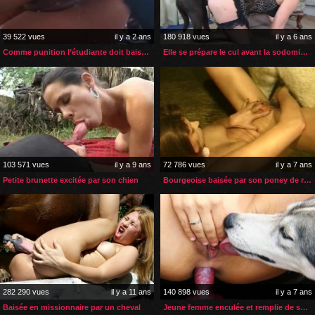
39 522 vues
il y a 2 ans
180 918 vues
il y a 6 ans
Comme punition l’étudiante doit baiser le chien de sa prof
Elle se prépare le cul avant la sodomie zoophile
103 571 vues
il y a 9 ans
72 786 vues
il y a 7 ans
Petite brunette excitée par son chien
Bourgeoise baisée par son poney de retour de soirée
282 290 vues
il y a 11 ans
140 898 vues
il y a 7 ans
Baisée en missionnaire par un cheval
Jeune femme enculée et remplie de sperme par son chien