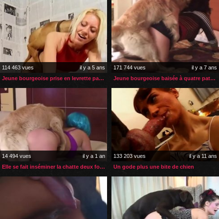
114 463 vues
il y a 5 ans
171 744 vues
il y a 7 ans
Jeune bourgeoise prise en levrette par son chien
Jeune bourgeoise baisée à quatre pattes par son chien
14 494 vues
il y a 1 an
133 203 vues
il y a 11 ans
Elle se fait inséminer la chatte deux fois et la bouche une fois
Un gode plus une bite de chien