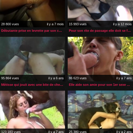
28 800 vues
il y a 7 mois
15 993 vues
il y a 12 mois
Débutante prise en levrette par son cheval
Pour son rite de passage elle doit se faire baiser par un cheval
95 864 vues
il y a 6 ans
86 623 vues
il y a 7 ans
Métisse qui jouit avec une bite de cheval dans le cul
Elle aide son amie pour son 1er sexe et sperme de cheval
123 183 vues
il y a 7 ans
25 380 vues
il y a 2 ans