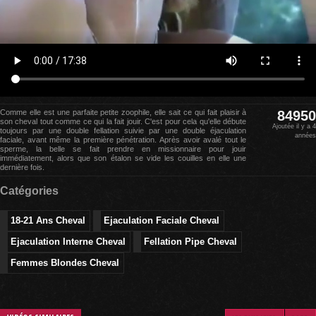
Comme elle est une parfaite petite zoophile, elle sait ce qui fait plaisir à
84950
son cheval tout comme ce qui la fait jouir. C'est pour cela qu'elle débute
Ajoutée il y a 4
toujours par une double fellation suivie par une double éjaculation
années
faciale, avant même la première pénétration. Après avoir avalé tout le
sperme, la belle se fait prendre en missionnaire pour jouir
immédiatement, alors que son étalon se vide les couilles en elle une
dernière fois.
Catégories
18-21 Ans Cheval
Ejaculation Faciale Cheval
Ejaculation Interne Cheval
Fellation Pipe Cheval
Femmes Blondes Cheval