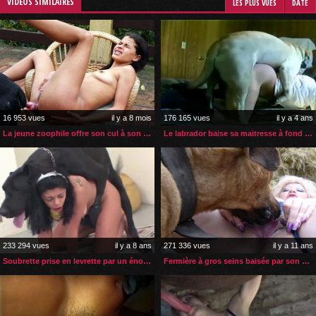
VIDÉOS SIMILAIRES
LES PLUS VUES
DATE
16 953 vues
il y a 8 mois
176 165 vues
il y a 4 ans
La jeune zoophile offre son cul à son chien pour une sodomie
Le labrador baise sa maitresse à fond et la fait jouir
233 294 vues
il y a 8 ans
271 336 vues
il y a 11 ans
Soubrette prise en levrette par un énorme chien
Fermière à gros seins baisée par son chien