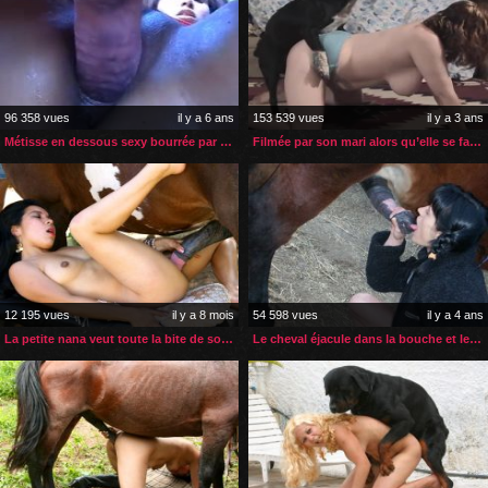
96 358 vues
il y a 6 ans
153 539 vues
il y a 3 ans
Métisse en dessous sexy bourrée par un cheval
Filmée par son mari alors qu’elle se fait enculer par ses chiens
12 195 vues
il y a 8 mois
54 598 vues
il y a 4 ans
La petite nana veut toute la bite de son cheval dans sa chatte
Le cheval éjacule dans la bouche et le cul de la nana