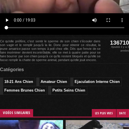
Ce qu'elle préfère, c'est sentir le sperme de son chien s'écouler dans
136710
son vagin et le remplir jusqu'à la lie. Donc pour obtenir ce résultat, la
Ajoutée il y a 3
jeune amatrice passe son temps à poil chez elle. Dès que l'envie de se
années
faire inséminer devient incontrôlable, elle se met à quatre patte pour se
faire bourrer par son chien jusqu'à ce qu'ils restent bloqués et qu'elle se
fasse remplir la chatte de sperme animal, pendant qu'elle jouit encore.
Catégories
18-21 Ans Chien
Amateur Chien
Ejaculation Interne Chien
Femmes Brunes Chien
Petits Seins Chien
VIDÉOS SIMILAIRES
LES PLUS VUES
DATE