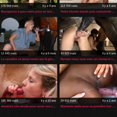
176 004 vues
il y a 9 ans
113 704 vues
il y a 5 ans
Bourgeoise à gros seins prise en levrette par son cheval
Petite blonde baisée puis sodomisée par son rottweiller
12 645 vues
il y a 6 mois
43 923 vues
il y a 4 ans
La cavalière se laisse tenter par la grosse bite de son cheval
Rendez-vous sexe avec un cheval et son palefrenier pour 2 nanas
185 366 vues
il y a 10 ans
29 931 vues
il y a 2 ans
Amatrice très douée pour sucer son chien
Blackette aidée pour sa première fois avec un chien