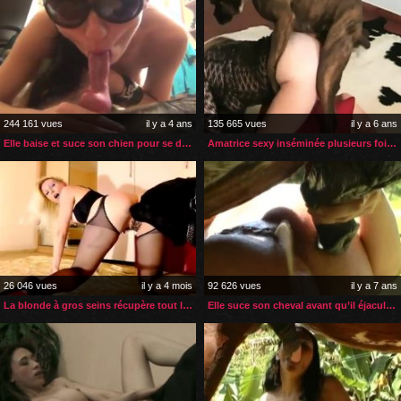
244 161 vues
il y a 4 ans
135 665 vues
il y a 6 ans
Elle baise et suce son chien pour se délecter de son sperme
Amatrice sexy inséminée plusieurs fois par son chien
26 046 vues
il y a 4 mois
92 626 vues
il y a 7 ans
La blonde à gros seins récupère tout le sperme de son chien
Elle suce son cheval avant qu’il éjacule dans son cul