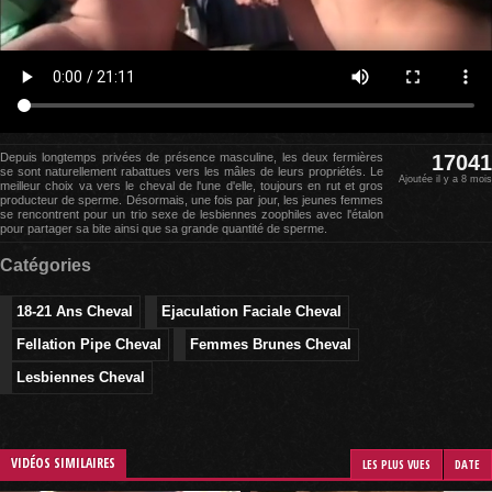
Depuis longtemps privées de présence masculine, les deux fermières
17041
se sont naturellement rabattues vers les mâles de leurs propriétés. Le
Ajoutée il y a 8 mois
meilleur choix va vers le cheval de l'une d'elle, toujours en rut et gros
producteur de sperme. Désormais, une fois par jour, les jeunes femmes
se rencontrent pour un trio sexe de lesbiennes zoophiles avec l'étalon
pour partager sa bite ainsi que sa grande quantité de sperme.
Catégories
18-21 Ans Cheval
Ejaculation Faciale Cheval
Fellation Pipe Cheval
Femmes Brunes Cheval
Lesbiennes Cheval
VIDÉOS SIMILAIRES
LES PLUS VUES
DATE