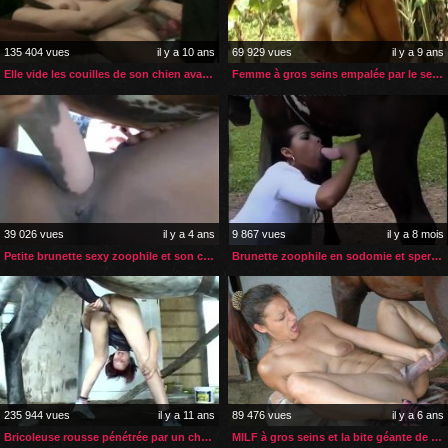
135 404 vues
il y a 10 ans
69 929 vues
il y a 9 ans
Elle vide les couilles de son chien avant la baise
Femme à gros seins empalée par le sexe de son cheval
39 026 vues
il y a 4 ans
9 867 vues
il y a 8 mois
Petite brunette sexy zoophile et son cheval
Brunette zoophile en sodomie et sperme de cheval
235 944 vues
il y a 11 ans
89 476 vues
il y a 6 ans
Bricoleuse rousse pénétrée par un cheval
MILF à gros seins et la bite géante de son cheval