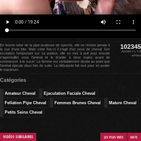
En bonne reine de la pipe avaleuse de sperme, elle ne résiste jamais à
102345
la vue d'une bite. Mais cette fois-ci il s'agit d'un sexe de cheval. Son
Ajoutée il y a 6
excitation l'emportant sur sa pudeur, elle se met à poil pour ensuite
années
s'agenouiller sous l'animal et le branler à deux mains avant de
commencer à le sucer. La femme est véritablement douée au point que
l'animal éjacule deux fois de suite. La débutante fait tout pour en avaler
le maximum.
Catégories
Amateur Cheval
Ejaculation Faciale Cheval
Fellation Pipe Cheval
Femmes Brunes Cheval
Mature Cheval
Petits Seins Cheval
VIDÉOS SIMILAIRES
LES PLUS VUES
DATE