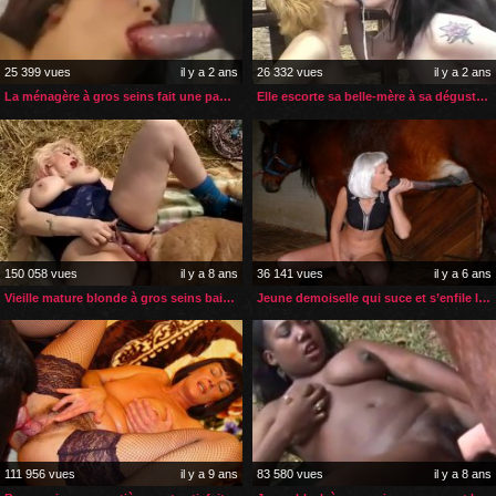
25 399 vues
il y a 2 ans
26 332 vues
il y a 2 ans
La ménagère à gros seins fait une pause zoophilie
Elle escorte sa belle-mère à sa dégustation de sperme de cheval
150 058 vues
il y a 8 ans
36 141 vues
il y a 6 ans
Vieille mature blonde à gros seins baisée par son chien
Jeune demoiselle qui suce et s’enfile le long sexe de son étalon
111 956 vues
il y a 9 ans
83 580 vues
il y a 8 ans