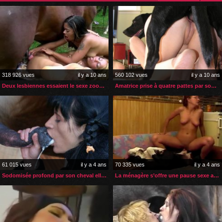
318 926 vues
il y a 10 ans
560 102 vues
il y a 10 ans
Deux lesbiennes essaient le sexe zoophile
Amatrice prise à quatre pattes par son chien
61 015 vues
il y a 4 ans
70 335 vues
il y a 4 ans
Sodomisée profond par son cheval elle boit son sperme
La ménagère s’offre une pause sexe avec son gros chien