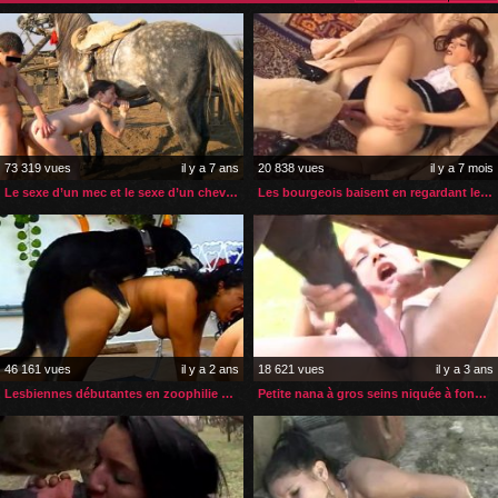
73 319 vues
il y a 7 ans
20 838 vues
il y a 7 mois
Le sexe d’un mec et le sexe d’un cheval pour cette petite nana
Les bourgeois baisent en regardant leur soubrette zoophile
46 161 vues
il y a 2 ans
18 621 vues
il y a 3 ans
Lesbiennes débutantes en zoophilie enculées par un chien
Petite nana à gros seins niquée à fond par son cheval