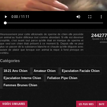
Heureusement pour cette aficionado de sperme de chien elle possède
244277
un animal au foutre délicieux tout comme abondant. Si elle est devenue
Ajoutée il y a 4
zoophile, c'est avant tout parce qu'elle était en manque de sperme et
années
que seul son chien était présent à ce moment là. Depuis elle ne peut
plus se passer de la substance blanche et chaude qu'elle déguste avec
autant de plaisir que lorsque son animal la nique à fond presque en
continu.
Catégories
18-21 Ans Chien
Amateur Chien
Ejaculation Faciale Chien
Ejaculation Interne Chien
Fellation Pipe Chien
Femmes Brunes Chien
VIDÉOS SIMILAIRES
LES PLUS VUES
DATE