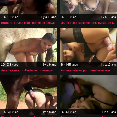
186 818 vues
il y a 11 ans
95 072 vues
il y a 10 ans
Brunette buveuse de sperme de cheval
Jeune demoiselle zoophile baisée en levrette
104 933 vues
il y a 9 ans
564 085 vues
il y a 10 ans
Amatrice rondouillarde sodomisée par un cheval
Porte-jarretelles pour une baise avec son chien
105 834 vues
il y a 8 ans
26 964 vues
il y a 3 ans