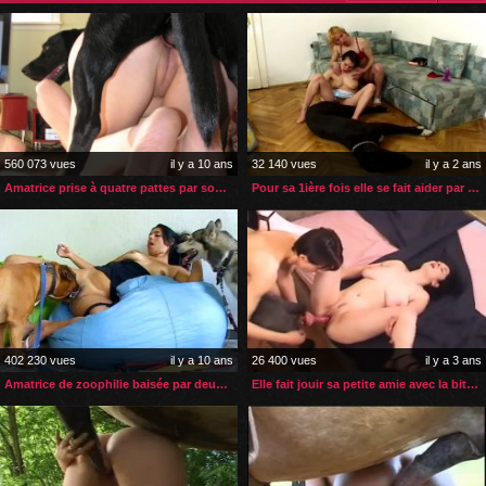
560 073 vues
il y a 10 ans
32 140 vues
il y a 2 ans
Amatrice prise à quatre pattes par son chien
Pour sa 1ière fois elle se fait aider par sa copine zoophile
402 230 vues
il y a 10 ans
26 400 vues
il y a 3 ans
Amatrice de zoophilie baisée par deux chiens
Elle fait jouir sa petite amie avec la bite de son chien