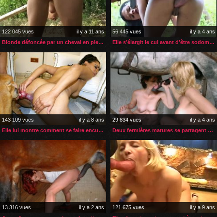
122 045 vues
il y a 11 ans
56 445 vues
il y a 4 ans
Blonde défoncée par un cheval en plein air
Elle s’élargit le cul avant d’être sodomisée par son cheval
143 109 vues
il y a 8 ans
29 834 vues
il y a 4 ans
Elle lui montre comment se faire enculer par son chien
Deux fermières matures se partagent une bite de cheval bien dure
13 316 vues
il y a 2 ans
121 675 vues
il y a 9 ans