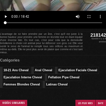
L'avantage de se faire prendre par un âne, c'est qu'il est juste à la
218142
bonne hauteur pour prendre une femme en levrette tout en étant équipé
Ajoutée il y a 6
d'une énorme bite. En tout cas, c'est pour cela que la demoiselle
années
brésilienne à choisi cet animal pour lui défoncer son gros cul. Elle veut
sentir le sexe de l'animal lui remplir tous ses orifices au maximum et
même au-delà. Elle ne peut plus avoir de plaisir que comme et c'est tant
mieux.
Catégories
18-21 Ans Cheval
Anal Cheval
Ejaculation Faciale Cheval
Ejaculation Interne Cheval
Fellation Pipe Cheval
Femmes Blondes Cheval
Latinas Cheval
VIDÉOS SIMILAIRES
LES PLUS VUES
DATE