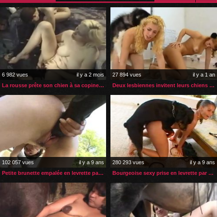
6 982 vues
il y a 2 mois
27 894 vues
il y a 1 an
La rousse prête son chien à sa copine blonde pour sa 1ière fois
Deux lesbiennes invitent leurs chiens pour pimenter le sexe
102 057 vues
il y a 9 ans
280 293 vues
il y a 9 ans
Petite brunette empalée en levrette par son cheval
Bourgeoise sexy prise en levrette par son chien