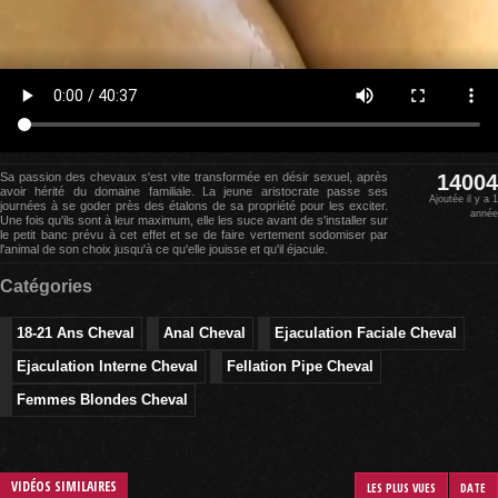
Sa passion des chevaux s'est vite transformée en désir sexuel, après
14004
avoir hérité du domaine familiale. La jeune aristocrate passe ses
Ajoutée il y a 1
journées à se goder près des étalons de sa propriété pour les exciter.
année
Une fois qu'ils sont à leur maximum, elle les suce avant de s'installer sur
le petit banc prévu à cet effet et se de faire vertement sodomiser par
l'animal de son choix jusqu'à ce qu'elle jouisse et qu'il éjacule.
Catégories
18-21 Ans Cheval
Anal Cheval
Ejaculation Faciale Cheval
Ejaculation Interne Cheval
Fellation Pipe Cheval
Femmes Blondes Cheval
VIDÉOS SIMILAIRES
LES PLUS VUES
DATE