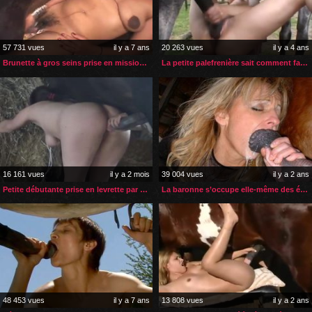
57 731 vues
il y a 7 ans
20 263 vues
il y a 4 ans
Brunette à gros seins prise en missionnaire par son âne
La petite palefrenière sait comment faire plaisir à son cheval
16 161 vues
il y a 2 mois
39 004 vues
il y a 2 ans
Petite débutante prise en levrette par son cheval
La baronne s’occupe elle-même des étalons de son écurie
48 453 vues
il y a 7 ans
13 808 vues
il y a 2 ans