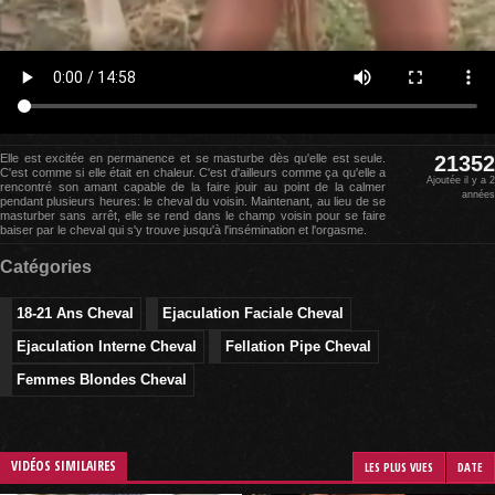
Elle est excitée en permanence et se masturbe dès qu'elle est seule.
21352
C'est comme si elle était en chaleur. C'est d'ailleurs comme ça qu'elle a
Ajoutée il y a 2
rencontré son amant capable de la faire jouir au point de la calmer
années
pendant plusieurs heures: le cheval du voisin. Maintenant, au lieu de se
masturber sans arrêt, elle se rend dans le champ voisin pour se faire
baiser par le cheval qui s'y trouve jusqu'à l'insémination et l'orgasme.
Catégories
18-21 Ans Cheval
Ejaculation Faciale Cheval
Ejaculation Interne Cheval
Fellation Pipe Cheval
Femmes Blondes Cheval
VIDÉOS SIMILAIRES
LES PLUS VUES
DATE