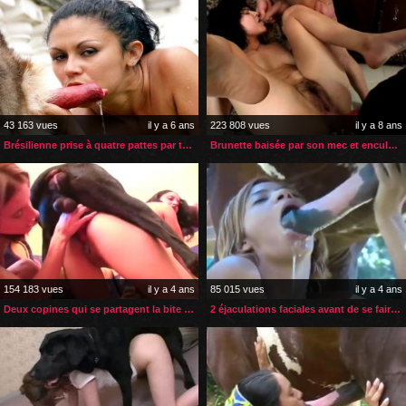
43 163 vues
il y a 6 ans
223 808 vues
il y a 8 ans
Brésilienne prise à quatre pattes par tous les trous
Brunette baisée par son mec et enculée par son chien
154 183 vues
il y a 4 ans
85 015 vues
il y a 4 ans
Deux copines qui se partagent la bite et le sperme du chien
2 éjaculations faciales avant de se faire baiser par son cheval