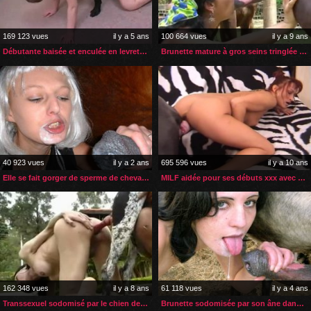
169 123 vues
il y a 5 ans
100 664 vues
il y a 9 ans
Débutante baisée et enculée en levrette par son chien
Brunette mature à gros seins tringlée par son cheval
40 923 vues
il y a 2 ans
695 596 vues
il y a 10 ans
Elle se fait gorger de sperme de cheval à chaque fois
MILF aidée pour ses débuts xxx avec son chien
162 348 vues
il y a 8 ans
61 118 vues
il y a 4 ans
Transsexuel sodomisé par le chien de sa copine
Brunette sodomisée par son âne dans la cour de la ferme