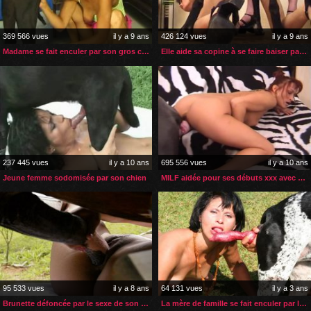
369 566 vues
il y a 9 ans
426 124 vues
il y a 9 ans
Madame se fait enculer par son gros chien
Elle aide sa copine à se faire baiser par le chien
237 445 vues
il y a 10 ans
695 556 vues
il y a 10 ans
Jeune femme sodomisée par son chien
MILF aidée pour ses débuts xxx avec son chien
95 533 vues
il y a 8 ans
64 131 vues
il y a 3 ans
Brunette défoncée par le sexe de son étalon
La mère de famille se fait enculer par le chien de sa bonne