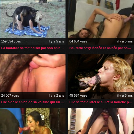
159 354 vues
il y a 5 ans
84 684 vues
il y a 5 ans
La motarde se fait baiser par son chien en plein air
Beurette sexy léchée et baisée par son gros chien noir
24 007 vues
il y a 2 ans
45 574 vues
il y a 3 ans
Elle aide le chien de sa voisine qui lui propose de coucher avec
Elle se fait dilater le cul et la bouche par le sexe d’un cheval