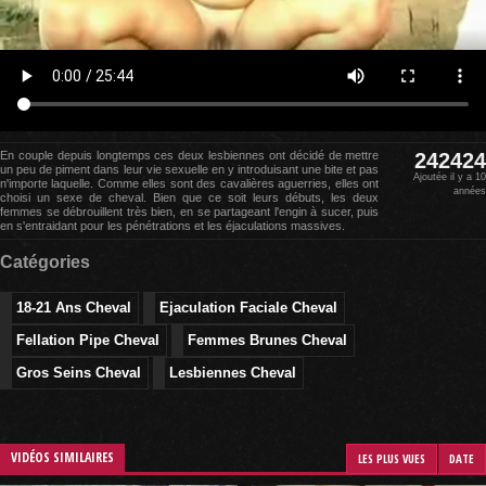
En couple depuis longtemps ces deux lesbiennes ont décidé de mettre
242424
un peu de piment dans leur vie sexuelle en y introduisant une bite et pas
Ajoutée il y a 10
n'importe laquelle. Comme elles sont des cavalières aguerries, elles ont
années
choisi un sexe de cheval. Bien que ce soit leurs débuts, les deux
femmes se débrouillent très bien, en se partageant l'engin à sucer, puis
en s'entraidant pour les pénétrations et les éjaculations massives.
Catégories
18-21 Ans Cheval
Ejaculation Faciale Cheval
Fellation Pipe Cheval
Femmes Brunes Cheval
Gros Seins Cheval
Lesbiennes Cheval
VIDÉOS SIMILAIRES
LES PLUS VUES
DATE