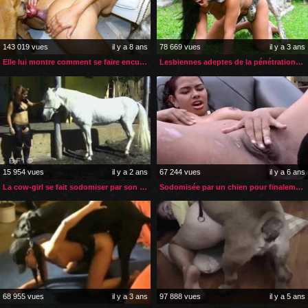
143 019 vues
il y a 8 ans
78 669 vues
il y a 3 ans
Elle lui montre comment se faire enculer par son chien
Lesbiennes adeptes de la pénétration anale zoophile
15 954 vues
il y a 2 ans
67 244 vues
il y a 6 ans
La cow-girl se fait sodomiser par son destrier
Sodomisée par un chien pour finalement gouter son sperme
68 955 vues
il y a 3 ans
97 888 vues
il y a 5 ans