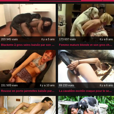
203 945 vues
il y a 5 ans
173 637 vues
il y a 6 ans
Blackette à gros seins baisée par son chien dans sa cuisine
Femme mature blonde et son gros chien blanc
151 503 vues
il y a 10 ans
69 233 vues
il y a 6 ans
Rousse en porte-jarretelles baisée par son chien
La cavalière excitée craque pour le sexe de son cheval