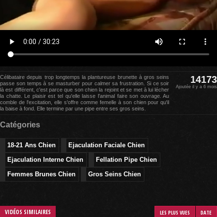
Célibataire depuis trop longtemps la plantureuse brunette à gros seins
14173
passe son temps à se masturber pour calmer sa frustration. Si ce soir
Ajoutée il y a 6 mois
là est différent, c'est parce que son chien la rejoint et se met à lui lécher
la chatte. Le plaisir est tel qu'elle laisse l'animal faire son ouvrage. Au
comble de l'excitation, elle s'offre comme femelle à son chien pour qu'il
la baise à fond. Elle termine par une pipe entre ses gros seins.
Catégories
18-21 Ans Chien
Ejaculation Faciale Chien
Ejaculation Interne Chien
Fellation Pipe Chien
Femmes Brunes Chien
Gros Seins Chien
VIDÉOS SIMILAIRES
LES PLUS VUES
DATE