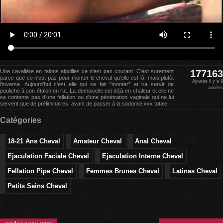
Une cavalière en talons aiguilles ce n'est pas courant. C'est surement
177163
parce que ce n'est pas pour monter le cheval qu'elle est là, mais plutôt
Ajoutée il y a 9
l'inverse. Aujourd'hui c'est elle qui se fait "monter" et va servir de
années
pouliche à son étalon en rut. La demoiselle est déjà en chaleur et elle ne
se contente pas d'une fellation ou d'une pénétration vaginale qui ne lui
servent que de préliminaires, avant de passer à la sodomie xxx totale.
Catégories
18-21 Ans Cheval
Amateur Cheval
Anal Cheval
Ejaculation Faciale Cheval
Ejaculation Interne Cheval
Fellation Pipe Cheval
Femmes Brunes Cheval
Latinas Cheval
Petits Seins Cheval