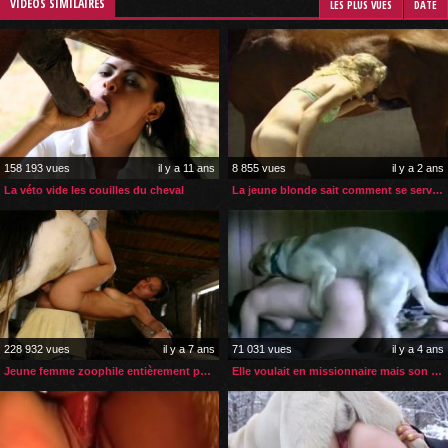
VIDÉOS SIMILAIRES
LES PLUS VUES
DATE
158 193 vues
il y a 11 ans
8 855 vues
il y a 2 ans
La véto vide les couilles du cheval
La jeune blonde sait comment se servir de la bite de son cheval
228 932 vues
il y a 7 ans
71 031 vues
il y a 4 ans
Jeune femme zoophile entièrement pénétrée par son cheval
Elle voulait en missionnaire mais son chien préfère la levrette