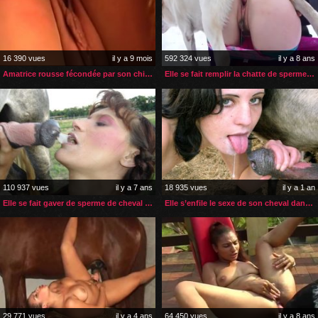
16 390 vues
il y a 9 mois
592 324 vues
il y a 8 ans
Amatrice rousse fécondée par son chien
Elle se fait remplir la chatte de sperme par son chien
110 937 vues
il y a 7 ans
18 935 vues
il y a 1 an
Elle se fait gaver de sperme de cheval après le sexe
Elle s’enfile le sexe de son cheval dans tous ses orifices
29 771 vues
il y a 4 ans
64 450 vues
il y a 8 ans