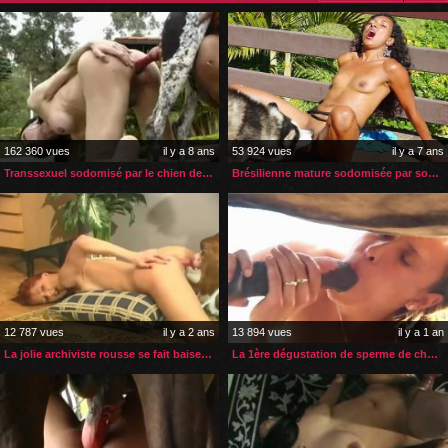
162 360 vues
il y a 8 ans
53 924 vues
il y a 7 ans
Transsexuel sodomisé par le chien de sa copine
Brésilienne mature sodomisée par son husky sur sa terrasse
12 787 vues
il y a 2 ans
13 894 vues
il y a 1 an
La jolie archiviste rousse se fait baiser par son bulldog
La 1ère dégustation de sperme de cheval de la jeune palefrenière