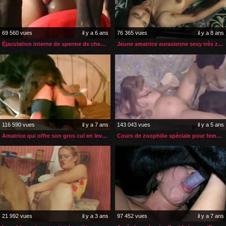
69 560 vues
il y a 6 ans
76 365 vues
il y a 8 ans
Éjaculation interne de sperme de cheval dans son cul
Jeune amatrice eurasienne sexy très zoophile
116 590 vues
il y a 7 ans
143 043 vues
il y a 5 ans
Amatrice qui offre son gros cul en levrette à son chien
Cours de zoophilie spéciale pour femme enceinte
21 992 vues
il y a 3 ans
97 452 vues
il y a 7 ans