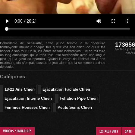
Débordante de sensualité, cette jeune femme à la chevelure
173656
flamboyante mouille à chaque fois qu'elle voit son chien, ce qui le fait
Ajoutée il y a 10
bander à son tour. De là, les ébats se font inexorables. Elle se fait faire
années
un long cunnilingus qui la rend folle. Elle surenchérit avec une longue
pipe (qui la gave de sperme). Quand la verge de l'animal est à son
maximum, elle s'empale dessus et jouit alors que la semence continue
de couler.
Catégories
18-21 Ans Chien
Ejaculation Faciale Chien
Ejaculation Interne Chien
Fellation Pipe Chien
Femmes Rousses Chien
Petits Seins Chien
VIDÉOS SIMILAIRES
LES PLUS VUES
DATE