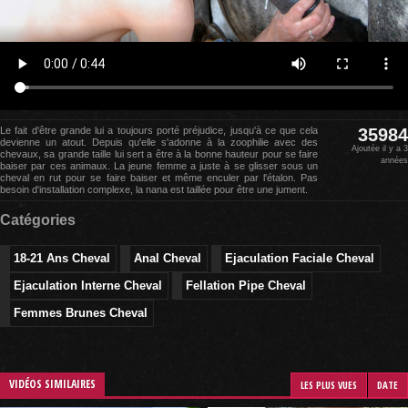
Le fait d'être grande lui a toujours porté préjudice, jusqu'à ce que cela
35984
devienne un atout. Depuis qu'elle s'adonne à la zoophilie avec des
Ajoutée il y a 3
chevaux, sa grande taille lui sert a être à la bonne hauteur pour se faire
années
baiser par ces animaux. La jeune femme a juste à se glisser sous un
cheval en rut pour se faire baiser et même enculer par l'étalon. Pas
besoin d'installation complexe, la nana est taillée pour être une jument.
Catégories
18-21 Ans Cheval
Anal Cheval
Ejaculation Faciale Cheval
Ejaculation Interne Cheval
Fellation Pipe Cheval
Femmes Brunes Cheval
VIDÉOS SIMILAIRES
LES PLUS VUES
DATE