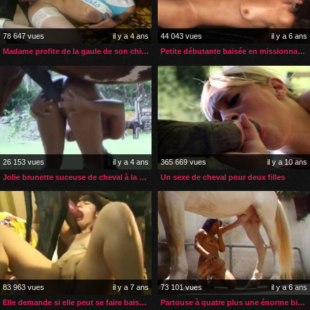
78 647 vues
il y a 4 ans
44 043 vues
il y a 6 ans
Madame profite de la gaule de son chien pour jouir
Petite débutante baisée en missionnaire par son cheval
26 153 vues
il y a 4 ans
365 669 vues
il y a 10 ans
Jolie brunette suceuse de cheval à la chatte profonde
Un sexe de cheval pour deux filles
83 963 vues
il y a 7 ans
73 101 vues
il y a 6 ans
Elle demande si elle peut se faire baiser par le chien
Partouse à quatre plus une énorme bite de cheval pour ces dames