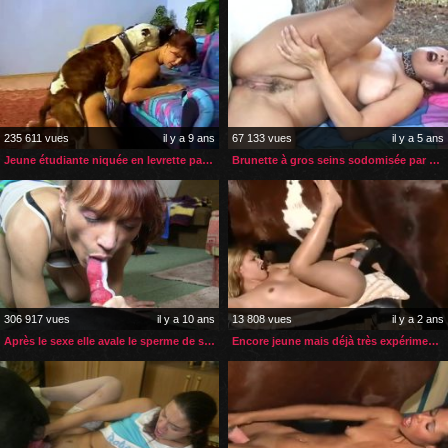
235 611 vues
il y a 9 ans
67 133 vues
il y a 5 ans
Jeune étudiante niquée en levrette par son bulldog
Brunette à gros seins sodomisée par son poney blanc
306 917 vues
il y a 10 ans
13 808 vues
il y a 2 ans
Après le sexe elle avale le sperme de son chien
Encore jeune mais déjà très expérimentée avec une bite de cheval