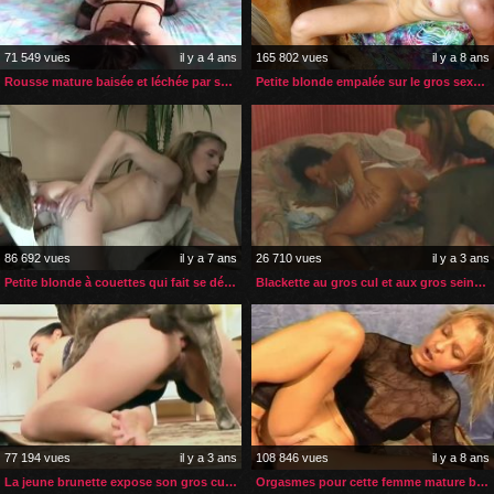
71 549 vues
il y a 4 ans
165 802 vues
il y a 8 ans
Rousse mature baisée et léchée par son chien
Petite blonde empalée sur le gros sexe de son cheval
86 692 vues
il y a 7 ans
26 710 vues
il y a 3 ans
Petite blonde à couettes qui fait se début en zoophilie
Blackette au gros cul et aux gros seins essaie avec un chien
77 194 vues
il y a 3 ans
108 846 vues
il y a 8 ans
La jeune brunette expose son gros cul à son chien
Orgasmes pour cette femme mature baisée par son chien