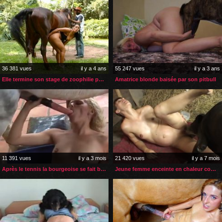
36 381 vues
il y a 4 ans
55 247 vues
il y a 3 ans
Elle termine son stage de zoophilie par une mise en pratique
Amatrice blonde baisée par son pitbull
11 391 vues
il y a 3 mois
21 420 vues
il y a 7 mois
Après le tennis la bourgeoise se fait baiser par son poney
Jeune femme enceinte en chaleur comblée par son gros chien