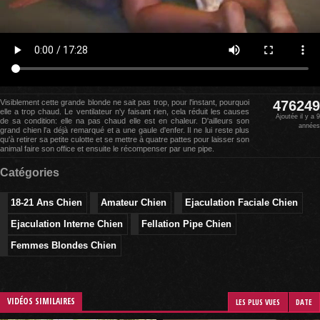
Visiblement cette grande blonde ne sait pas trop, pour l'instant, pourquoi
476249
elle a trop chaud. Le ventilateur n'y faisant rien, cela réduit les causes
Ajoutée il y a 9
de sa condition: elle na pas chaud elle est en chaleur. D'ailleurs son
années
grand chien l'a déjà remarqué et a une gaule d'enfer. Il ne lui reste plus
qu'à retirer sa petite culotte et se mettre à quatre pattes pour laisser son
animal faire son office et ensuite le récompenser par une pipe.
Catégories
18-21 Ans Chien
Amateur Chien
Ejaculation Faciale Chien
Ejaculation Interne Chien
Fellation Pipe Chien
Femmes Blondes Chien
VIDÉOS SIMILAIRES
LES PLUS VUES
DATE