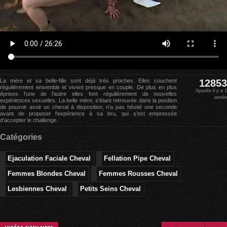
La mère et sa belle-fille sont déjà très proches. Elles couchent
12853
régulièrement ensemble et vivent presque en couple. De plus en plus
Ajoutée il y a 1
éprises l'une de l'autre elles font régulièrement de nouvelles
année
expériences sexuelles. La belle mère, s'étant retrouvée dans la position
de pouvoir avoir un cheval à disposition, n'a pas hésité une seconde
avant de proposer l'expérience à sa bru, qui s'est empressée
d'accepter le challenge.
Catégories
Ejaculation Faciale Cheval
Fellation Pipe Cheval
Femmes Blondes Cheval
Femmes Rousses Cheval
Lesbiennes Cheval
Petits Seins Cheval