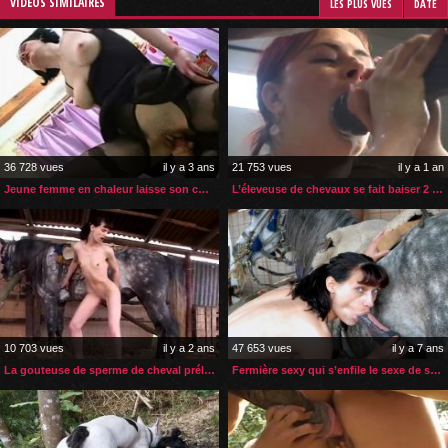
VIDÉOS SIMILAIRES
LES PLUS VUES
DATE
36 728 vues
il y a 3 ans
21 753 vues
il y a 1 an
Jeune femme en chaleur laisse son chien lui faire son affaire
L’éleveuse de chevaux se fait baiser 2 fois par jour
10 703 vues
il y a 2 ans
47 653 vues
il y a 7 ans
La gouteuse de sperme de cheval prélève toujours à la source
Fermière sexy qui s’enfile le sexe de son cheval partout