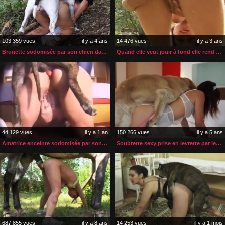
103 359 vues
il y a 4 ans
14 476 vues
il y a 3 ans
Brunette sodomisée par son chien dans la forêt
Quand elle veut jouir à fond elle rend visite à son cheval
44 129 vues
il y a 1 an
150 266 vues
il y a 5 ans
Amatrice enceinte sodomisée par son chien
Soubrette sexy prise en levrette par le chien de sa patronne
687 855 vues
il y a 8 ans
14 253 vues
il y a 1 mois