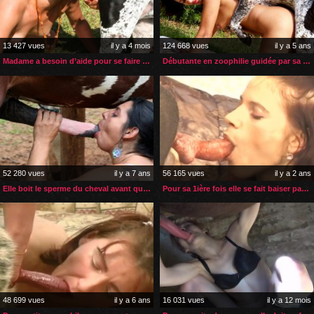
13 427 vues
il y a 4 mois
124 668 vues
il y a 5 ans
Madame a besoin d’aide pour se faire enculer par son chien
Débutante en zoophilie guidée par sa belle-mère experte
52 280 vues
il y a 7 ans
56 165 vues
il y a 2 ans
Elle boit le sperme du cheval avant qu’il l’encule
Pour sa 1ière fois elle se fait baiser par le chien de sa sœur
48 699 vues
il y a 6 ans
16 031 vues
il y a 12 mois