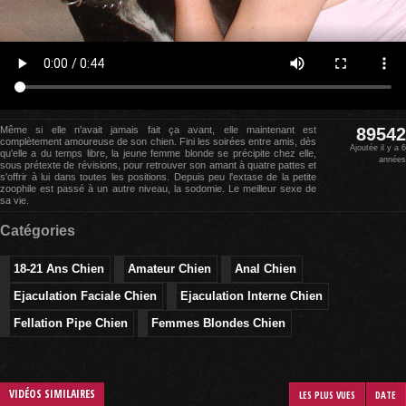
Même si elle n'avait jamais fait ça avant, elle maintenant est
89542
complètement amoureuse de son chien. Fini les soirées entre amis, dès
Ajoutée il y a 6
qu'elle a du temps libre, la jeune femme blonde se précipite chez elle,
années
sous prétexte de révisions, pour retrouver son amant à quatre pattes et
s'offrir à lui dans toutes les positions. Depuis peu l'extase de la petite
zoophile est passé à un autre niveau, la sodomie. Le meilleur sexe de
sa vie.
Catégories
18-21 Ans Chien
Amateur Chien
Anal Chien
Ejaculation Faciale Chien
Ejaculation Interne Chien
Fellation Pipe Chien
Femmes Blondes Chien
VIDÉOS SIMILAIRES
LES PLUS VUES
DATE