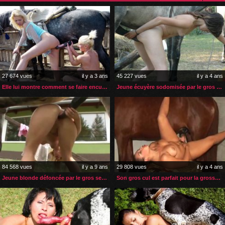
27 674 vues
il y a 3 ans
45 227 vues
il y a 4 ans
Elle lui montre comment se faire enculer par un cheval
Jeune écuyère sodomisée par le gros sexe de son cheval
84 568 vues
il y a 9 ans
29 808 vues
il y a 4 ans
Jeune blonde défoncée par le gros sexe de son cheval
Son gros cul est parfait pour la grosse bite de son cheval