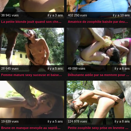
38 941 vues
il y a 3 ans
402 250 vues
il y a 10 ans
La petite blonde jouit quand son cheval éjacule dans son cul
Amatrice de zoophilie baisée par deux chiens
28 645 vues
il y a 5 ans
49 099 vues
il y a 6 ans
Femme mature sexy suceuse et baiseuse de bite de cheval
Débutante aidée par sa mentore pour sa 1ère pénétration
19 639 vues
il y a 5 ans
124 978 vues
il y a 8 ans
Brune en manque envoyée au septième ciel par son cheval
Petite zoophile sexy prise en levrette par son cheval