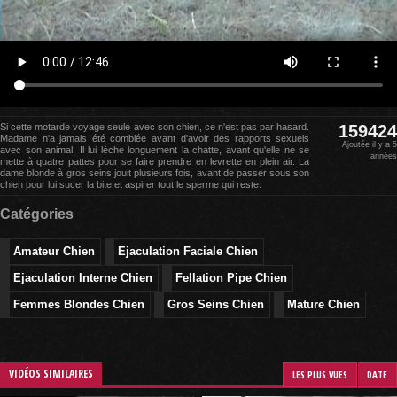
Si cette motarde voyage seule avec son chien, ce n'est pas par hasard.
159424
Madame n'a jamais été comblée avant d'avoir des rapports sexuels
Ajoutée il y a 5
avec son animal. Il lui lèche longuement la chatte, avant qu'elle ne se
années
mette à quatre pattes pour se faire prendre en levrette en plein air. La
dame blonde à gros seins jouit plusieurs fois, avant de passer sous son
chien pour lui sucer la bite et aspirer tout le sperme qui reste.
Catégories
Amateur Chien
Ejaculation Faciale Chien
Ejaculation Interne Chien
Fellation Pipe Chien
Femmes Blondes Chien
Gros Seins Chien
Mature Chien
VIDÉOS SIMILAIRES
LES PLUS VUES
DATE