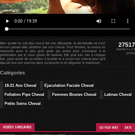
Bien qu'elle ne soit plus tout à fait une débutante, la demoiselle ne s'est
27517
encore jamais faite pénétrer par son cheval. Pour l'instant, la novice se
Ajoutée il y a 5
masturbe avec le plus gros gode qui existe pour s'entrainer à la
années
pénétration par le sexe géant de l'animal. Elle jouit très vite à chaque
fois, juste avant de se mettre à branler et à sucer son cheval pour qu'il
éjacule tout son sperme dans sa bouche et en déguster le maximum.
Catégories
18-21 Ans Cheval
Ejaculation Faciale Cheval
Fellation Pipe Cheval
Femmes Brunes Cheval
Latinas Cheval
Petits Seins Cheval
VIDÉOS SIMILAIRES
LES PLUS VUES
DATE