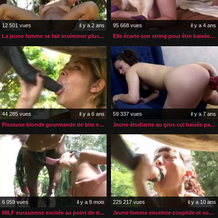
12 501 vues
il y a 2 ans
95 668 vues
il y a 4 ans
La jeune femme se fait inséminer plusieurs fois par son cheval
Elle écarte son string pour être baisée deux fois par son chien
44 285 vues
il y a 6 ans
59 337 vues
il y a 7 ans
Pisseuse blonde gourmande de bite et de sperme de cheval
Jeune étudiante au gros cul baisée par son chien
6 059 vues
il y a 9 mois
225 217 vues
il y a 10 ans
MILF eurasienne excitée au point de devenir zoophile
Jeune femme enceinte zoophile et son cheval