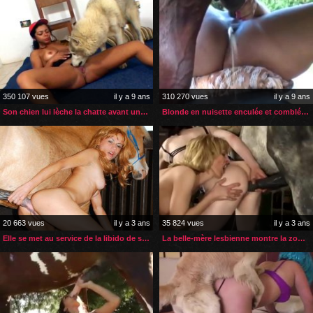
350 107 vues
il y a 9 ans
310 270 vues
il y a 9 ans
Son chien lui lèche la chatte avant une longue levrette
Blonde en nuisette enculée et comblée par un étalon
20 663 vues
il y a 3 ans
35 824 vues
il y a 3 ans
Elle se met au service de la libido de son cheval en rut
La belle-mère lesbienne montre la zoophilie à sa belle-fille