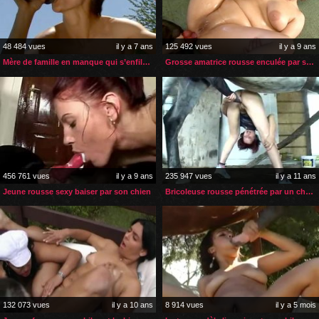
48 484 vues
il y a 7 ans
125 492 vues
il y a 9 ans
Mère de famille en manque qui s’enfile le sexe de son cheval
Grosse amatrice rousse enculée par son chien
456 761 vues
il y a 9 ans
235 947 vues
il y a 11 ans
Jeune rousse sexy baiser par son chien
Bricoleuse rousse pénétrée par un cheval
132 073 vues
il y a 10 ans
8 914 vues
il y a 5 mois