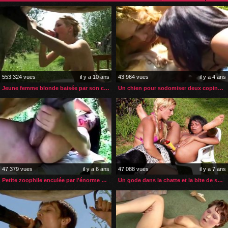
553 324 vues
il y a 10 ans
43 964 vues
il y a 4 ans
Jeune femme blonde baisée par son cheval
Un chien pour sodomiser deux copines lesbiennes
47 379 vues
il y a 6 ans
47 088 vues
il y a 7 ans
Petite zoophile enculée par l’énorme bite de son cheval
Un gode dans la chatte et la bite de son chien dans le cul