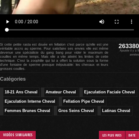
Si cette petite rasta est douée en fellation c'est parce qu'elle est une
263380
véritable accro au sperme. Pour satisfaire ses envies elle est même
Ajoutée il y a 9
devenue une spécialiste du gang bang pour vider le maximum de
années
couilles en même temps. Mais elle a vite atteint les limites de cette
technique. C'est la zoophilie qui lui a offert la solution sous la forme
d'une fontaine de sperme presque inépuisable: les chevaux et leurs
grosses couilles.
Catégories
18-21 Ans Cheval
Amateur Cheval
Ejaculation Faciale Cheval
Ejaculation Interne Cheval
Fellation Pipe Cheval
Femmes Brunes Cheval
Gros Seins Cheval
Latinas Cheval
VIDÉOS SIMILAIRES
LES PLUS VUES
DATE