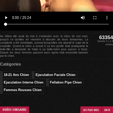
Au début elle avait du mal à s'entendre avec la mère de son mari,
63354
jusqu'à ce qu'elles en viennent à discuter de leurs fantasmes. La
Ajoutée il y a 4
complicité a été immédiate, surtout lorsqu'elles ont abordé le sujet de la
années
zoophilie. Quand la mère a avoué à sa bru qu'elle était pratiquante la
belle-fille a demandé de l'aide à sa belle-mère pour passer à l'acte.
Depuis les deux femmes passent leurs après-midi ensemble baisées
par le chien.
Catégories
18-21 Ans Chien
Ejaculation Faciale Chien
Ejaculation Interne Chien
Fellation Pipe Chien
Femmes Rousses Chien
VIDÉOS SIMILAIRES
LES PLUS VUES
DATE