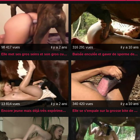
98 417 vues
il y a 2 ans
316 291 vues
il y a 10 ans
Elle met ses gros seins et son gros cul au service de son chien
Baisée enculée et gaver de sperme de cheval
13 814 vues
il y a 2 ans
340 420 vues
il y a 10 ans
Encore jeune mais déjà très expérimentée avec une bite de cheval
Elle se s’empale sur la grosse bite de son cheval