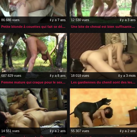
86 686 vues
il y a 7 ans
12 530 vues
il y a 3 ans
Petite blonde à couettes qui fait se début en zoophilie
Une bite de cheval est bien suffisante pour deux jeunes femmes
687 829 vues
il y a 8 ans
18 018 vues
il y a 3 mois
Femme mature qui craque pour le sexe de son animal
Les gardiennes du chenil sont des lesbiennes zoophiles
14 551 vues
il y a 2 ans
55 307 vues
il y a 2 ans