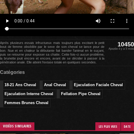
Après plusieurs essais infructueux mais toujours plus excitant le petit
10450
bout de femme obsédée par le sexe de son cheval se lance pour de
Ajoutée il y a 5 mois
bon. Nue et en chaleur la débutante fait bander l'animal en le suçant,
puis se retourne pour exposer sa chatte. Cette fois-ci aucun problème,
la brunette jouit encore et encore, avant de se décider à passer à la
pénétration anale. Elle atteint l'extase totale en quelques secondes.
Catégories
18-21 Ans Cheval
Anal Cheval
Ejaculation Faciale Cheval
Ejaculation Interne Cheval
Fellation Pipe Cheval
Femmes Brunes Cheval
VIDÉOS SIMILAIRES
LES PLUS VUES
DATE