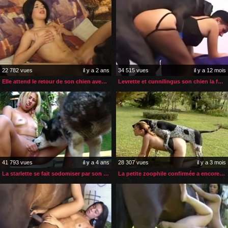
22 782 vues
il y a 2 ans
34 515 vues
il y a 12 mois
Elle attend le retour de son chien avec son gode dans la chatte
Levrette et cunnilingus son chien la fait jouir à fond
41 793 vues
il y a 4 ans
28 307 vues
il y a 3 mois
La starlette se fait sodomiser par son husky chez elle
La petite zoophile confirmée a encore besoin d’aide pour l’anal