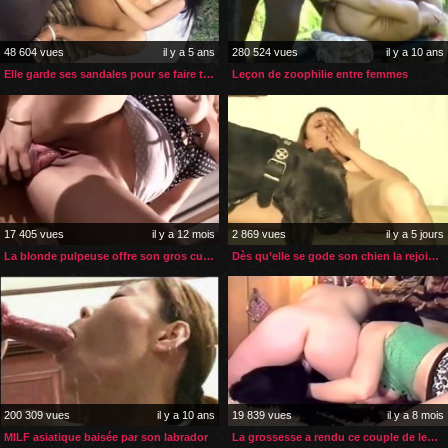
48 604 vues
il y a 5 ans
280 524 vues
il y a 10 ans
Elle garde ses sandales pour se faire tringler par son étalon
Leçon de zoophilie entre femmes
17 405 vues
il y a 12 mois
2 869 vues
il y a 5 jours
La blonde pulpeuse offre son gros cul et le reste à son cheval
Dès qu’elle se gode son chien la rejoint pour la faire jouir
200 309 vues
il y a 10 ans
19 839 vues
il y a 8 mois
MILF asiatique baisée par son labrador
La grossesse a rendu ce couple de lesbiennes zoophiles