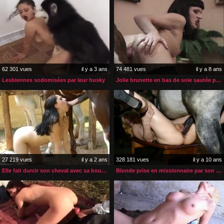
62 301 vues
il y a 3 ans
74 481 vues
il y a 8 ans
Lesbiennes sodomisées par leur husky
Jolie brunette en bas de soie sautée par son chien
27 219 vues
il y a 2 ans
328 181 vues
il y a 10 ans
Elle fait durcir son cheval avec sa bouche avant la sodomie
Blonde prise en missionnaire par son cheval