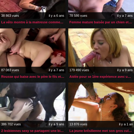
38 863 vues
il y a 6 ans
78 586 vues
il y a 7 ans
La véto montre à la maitresse comment soulager son chien
Femme mature baisée par un chien et son jeune maitre
87 083 vues
il y a 7 ans
179 490 vues
il y a 9 ans
Rousse qui baise avec le père le fils et le chien
Aidée pour se 1ère expérience avec un chien
386 702 vues
il y a 9 ans
13 876 vues
il y a 1 an
2 lesbiennes sexy se partagent une bite de poney
La jeune brésilienne met son gros cul au service de son cheval