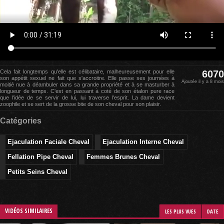
Cela fait longtemps qu'elle est célibataire, malheureusement pour elle
6070
son appétit sexuel ne fait que s'accroitre. Elle passe ses journées à
Ajoutée il y a 8 mois
moitié nue à déambuler dans sa grande propriété et à se masturber à
longueur de temps. C'est en passant à coté de son étalon pure race
que l'idée de se servir de lui, lui traverse l'esprit. La dame devient
zoophile et se sert de la grosse bite de son cheval pour son plaisir.
Catégories
Ejaculation Faciale Cheval
Ejaculation Interne Cheval
Fellation Pipe Cheval
Femmes Brunes Cheval
Petits Seins Cheval
VIDÉOS SIMILAIRES
LES PLUS VUES
DATE