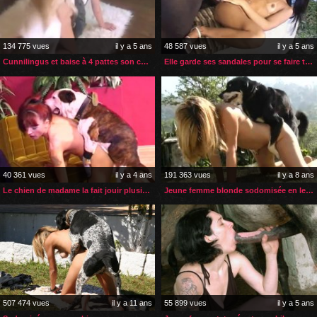
134 775 vues
il y a 5 ans
48 587 vues
il y a 5 ans
Cunnilingus et baise à 4 pattes son chien lui fait la totale
Elle garde ses sandales pour se faire tringler par son étalon
40 361 vues
il y a 4 ans
191 363 vues
il y a 8 ans
Le chien de madame la fait jouir plusieurs fois
Jeune femme blonde sodomisée en levrette par son chien
507 474 vues
il y a 11 ans
55 899 vues
il y a 5 ans