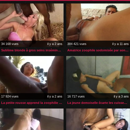
34 168 vues
il y a 2 ans
384 421 vues
il y a 11 ans
Sublime blonde à gros seins inséminée par son cheval
Amatrice zoophile sodomisée par son chien
17 924 vues
il y a 2 ans
16 717 vues
il y a 3 ans
La petite rousse apprend la zoophilie grâce à sa gouvernante
La jeune demoiselle écarte les cuisses pour son chien