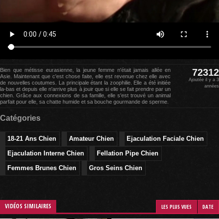
Bien que métisse eurasienne, la jeune femme n'était jamais allée en
72312
Asie. Maintenant que c'est chose faite, elle est revenue chez elle avec
Ajoutée il y a 3
de nouvelles coutumes. La principale étant la zoophilie. Elle a été initiée
années
la-bas et depuis elle n'arrive plus à jouir que si elle se fait prendre par un
chien. Grâce aux connexions de sa famille, elle s'est trouvé un animal
parfait pour elle, sa chatte humide et sa bouche gourmande de sperme.
Catégories
18-21 Ans Chien
Amateur Chien
Ejaculation Faciale Chien
Ejaculation Interne Chien
Fellation Pipe Chien
Femmes Brunes Chien
Gros Seins Chien
VIDÉOS SIMILAIRES
LES PLUS VUES
DATE