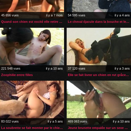
45 656 vues
il y a 7 mois
54 595 vues
il y a 4 ans
Quand son chien est excité elle retire sa petite culotte
Le cheval éjacule dans la bouche et le cul de la nana
221 548 vues
il y a 10 ans
37 120 vues
il y a 3 ans
Zoophilie entre filles
Elle se fait livrer un chien en rut grâce à zoophilie à domicile
83 022 vues
il y a 5 ans
469 063 vues
il y a 10 ans
La soubrette se fait monter par le chien de la famille
Jeune brunette empalée sur un sexe de cheval XXL