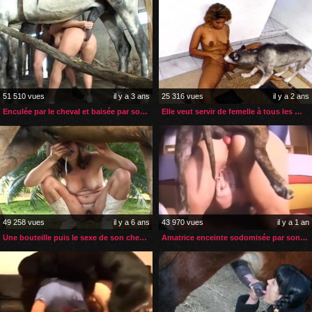
51 510 vues
il y a 3 ans
25 316 vues
il y a 2 ans
Enculée par le cheval et baisée par son propriétaire
Elle veut servir de femelle à tous les mâles de la maison
49 258 vues
il y a 6 ans
43 970 vues
il y a 1 an
Une bouteille puis le sexe de son cheval dans son cul
Amatrice enceinte sodomisée par son chien