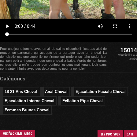
Pour une jeune femme avec un air de sainte nitouche il n'est pas aisé de
15014
trouver un partenaire qui accepte de la partager avec un cheval. La
Ajoutée il y a 1
demoiselle est une zoophile confirmée qui préfère se faire sodomiser
année
par son petit ami pendant que son cheval la baise. Après de nombreux
échecs elle a enfin trouvé son bonheur et peut maintenant jouir sans
contrainte ni limite avec ses deux amants pour la combler.
Catégories
18-21 Ans Cheval
Anal Cheval
Ejaculation Faciale Cheval
Ejaculation Interne Cheval
Fellation Pipe Cheval
Femmes Brunes Cheval
VIDÉOS SIMILAIRES
LES PLUS VUES
DATE