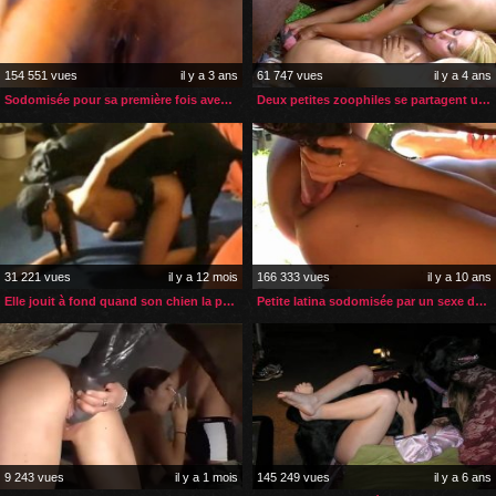
154 551 vues
il y a 3 ans
61 747 vues
il y a 4 ans
Sodomisée pour sa première fois avec un chien
Deux petites zoophiles se partagent une énorme bite de cheval
31 221 vues
il y a 12 mois
166 333 vues
il y a 10 ans
Elle jouit à fond quand son chien la prend en levrette
Petite latina sodomisée par un sexe de cheval
9 243 vues
il y a 1 mois
145 249 vues
il y a 6 ans