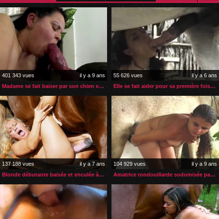
401 343 vues
il y a 9 ans
55 626 vues
il y a 6 ans
Madame se fait baiser par son chien et ses mecs
Elle se fait aider pour sa première fois avec un cheval
137 188 vues
il y a 7 ans
104 929 vues
il y a 9 ans
Blonde débutante baisée et enculée à fond par son cheval
Amatrice rondouillarde sodomisée par un cheval