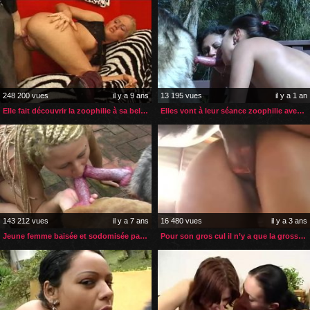
248 200 vues
il y a 9 ans
13 195 vues
il y a 1 an
Elle fait découvrir la zoophilie à sa belle mère
Elles vont à leur séance zoophilie avec dégustation de sperme
143 212 vues
il y a 7 ans
16 480 vues
il y a 3 ans
Jeune femme baisée et sodomisée par ses deux chiens
Pour son gros cul il n’y a que la grosse bite de son âne