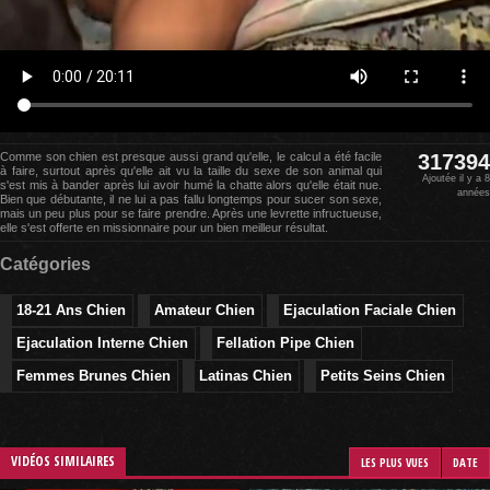
Comme son chien est presque aussi grand qu'elle, le calcul a été facile
317394
à faire, surtout après qu'elle ait vu la taille du sexe de son animal qui
Ajoutée il y a 8
s'est mis à bander après lui avoir humé la chatte alors qu'elle était nue.
années
Bien que débutante, il ne lui a pas fallu longtemps pour sucer son sexe,
mais un peu plus pour se faire prendre. Après une levrette infructueuse,
elle s'est offerte en missionnaire pour un bien meilleur résultat.
Catégories
18-21 Ans Chien
Amateur Chien
Ejaculation Faciale Chien
Ejaculation Interne Chien
Fellation Pipe Chien
Femmes Brunes Chien
Latinas Chien
Petits Seins Chien
VIDÉOS SIMILAIRES
LES PLUS VUES
DATE