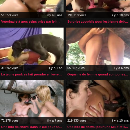
51 353 vues
il y a 6 ans
191 719 vues
il y a 10 ans
Vétérinaire à gros seins prise par le husky d’un client
Surprise zoophile pour lesbienne débutante
31 692 vues
il y a 1 an
55 657 vues
il y a 6 ans
La jeune punk se fait prendre en levrette par son gros chien
Orgasme de femme quand son poney éjacule dans sa chatte
71 278 vues
il y a 7 ans
219 933 vues
il y a 10 ans
Une bite de cheval dans le cul pour cette MILF et sa jeune amie
Une bite de cheval pour une MILF et sa copine