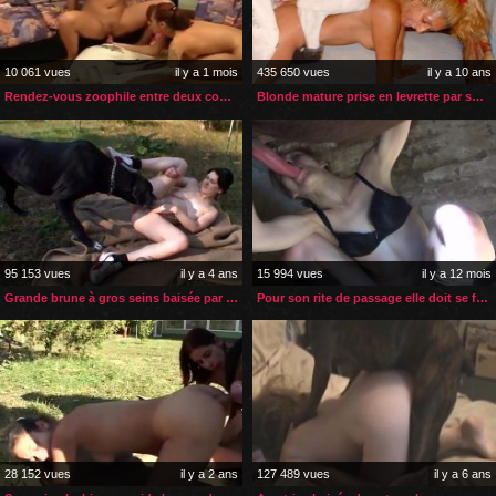
10 061 vues
il y a 1 mois
435 650 vues
il y a 10 ans
Rendez-vous zoophile entre deux copines et leurs chiens
Blonde mature prise en levrette par son chien
95 153 vues
il y a 4 ans
15 994 vues
il y a 12 mois
Grande brune à gros seins baisée par son chien dans un champ
Pour son rite de passage elle doit se faire baiser par un cheval
28 152 vues
il y a 2 ans
127 489 vues
il y a 6 ans