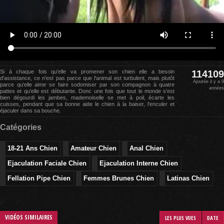
Si à chaque fois qu'elle va promener son chien elle a besoin
114109
d'assistance, ce n'est pas parce que l'animal est turbulent, mais plutôt
Ajoutée il y a 9
parce qu'elle aime se faire sodomiser par son compagnon à quatre
années
pattes et qu'elle est débutante. Donc une fois que tout le monde s'est
bien dégourdi les jambes, mademoiselle se met à poil, écarte les
cuisses, pendant que sa bonne aide le chien à la baiser, l'enculer et
éjaculer dans sa bouche.
Catégories
18-21 Ans Chien
Amateur Chien
Anal Chien
Ejaculation Faciale Chien
Ejaculation Interne Chien
Fellation Pipe Chien
Femmes Brunes Chien
Latinas Chien
VIDÉOS SIMILAIRES
LES PLUS VUES
DATE