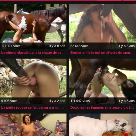
117 114 vues
il y a 8 ans
52 643 vues
il y a 6 ans
Le cheval éjacule dans la chatte de cette petite brunette
Brunette frisée qui se délecte du sperme de son cheval
9 906 vues
il y a 2 ans
111 047 vues
il y a 8 ans
La petite rousse se fait baiser par un cheval de passage
Deux jeunes femmes et le sexe d’un étalon