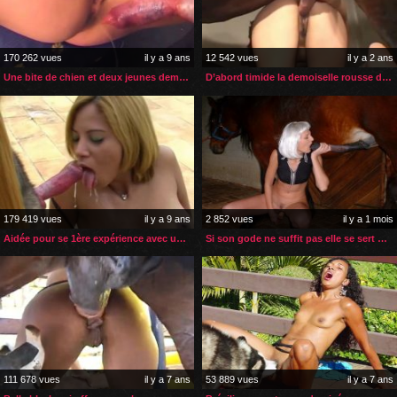
170 262 vues
il y a 9 ans
12 542 vues
il y a 2 ans
Une bite de chien et deux jeunes demoiselles
D’abord timide la demoiselle rousse devient vite zoophile
179 419 vues
il y a 9 ans
2 852 vues
il y a 1 mois
Aidée pour se 1ère expérience avec un chien
Si son gode ne suffit pas elle se sert de la bite de son cheval
111 678 vues
il y a 7 ans
53 889 vues
il y a 7 ans