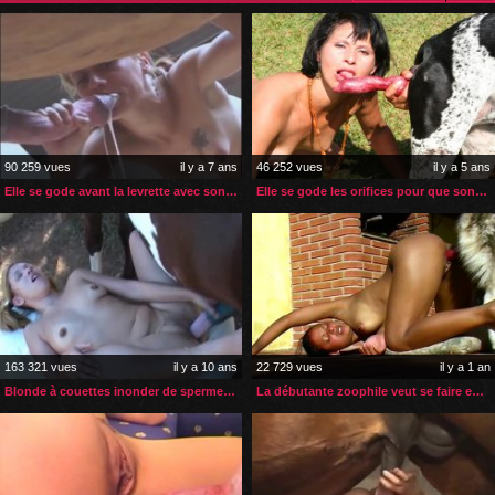
90 259 vues
il y a 7 ans
46 252 vues
il y a 5 ans
Elle se gode avant la levrette avec son cheval
Elle se gode les orifices pour que son chien la nique à fond
163 321 vues
il y a 10 ans
22 729 vues
il y a 1 an
Blonde à couettes inonder de sperme de cheval
La débutante zoophile veut se faire enculer par son chien