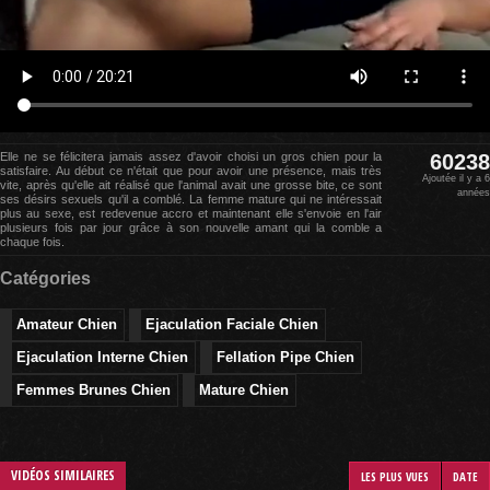
Elle ne se félicitera jamais assez d'avoir choisi un gros chien pour la
60238
satisfaire. Au début ce n'était que pour avoir une présence, mais très
Ajoutée il y a 6
vite, après qu'elle ait réalisé que l'animal avait une grosse bite, ce sont
années
ses désirs sexuels qu'il a comblé. La femme mature qui ne intéressait
plus au sexe, est redevenue accro et maintenant elle s'envoie en l'air
plusieurs fois par jour grâce à son nouvelle amant qui la comble a
chaque fois.
Catégories
Amateur Chien
Ejaculation Faciale Chien
Ejaculation Interne Chien
Fellation Pipe Chien
Femmes Brunes Chien
Mature Chien
VIDÉOS SIMILAIRES
LES PLUS VUES
DATE