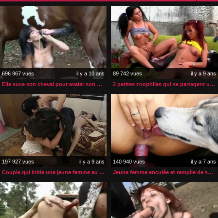
696 967 vues
il y a 10 ans
89 742 vues
il y a 9 ans
Elle suce son cheval pour avaler son sperme
2 petites zoophiles qui se partagent une bite de chien
197 927 vues
il y a 9 ans
140 940 vues
il y a 7 ans
Couple qui initie une jeune femme au sexe zoophile
Jeune femme enculée et remplie de sperme par son chien