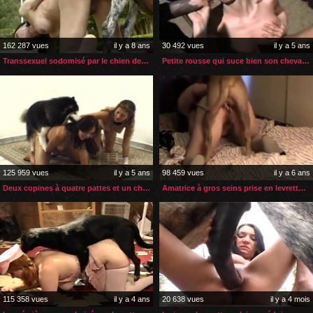
162 287 vues
il y a 8 ans
30 492 vues
il y a 5 ans
Transsexuel sodomisé par le chien de sa copine
Petite rousse qui suce bien son cheval avant la sodomie
125 959 vues
il y a 5 ans
98 459 vues
il y a 6 ans
Deux copines à quatre pattes et un chien en rut
Amatrice à gros seins prise en levrette par son chien
115 358 vues
il y a 4 ans
20 638 vues
il y a 4 mois