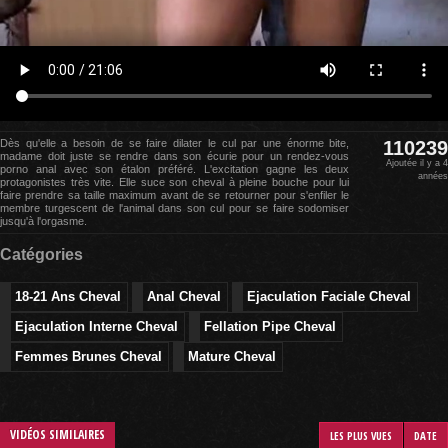
Dès qu'elle a besoin de se faire dilater le cul par une énorme bite,
110239
madame doit juste se rendre dans son écurie pour un rendez-vous
Ajoutée il y a 4
porno anal avec son étalon préféré. L'excitation gagne les deux
années
protagonistes très vite. Elle suce son cheval à pleine bouche pour lui
faire prendre sa taille maximum avant de se retourner pour s'enfiler le
membre turgescent de l'animal dans son cul pour se faire sodomiser
jusqu'à l'orgasme.
Catégories
18-21 Ans Cheval
Anal Cheval
Ejaculation Faciale Cheval
Ejaculation Interne Cheval
Fellation Pipe Cheval
Femmes Brunes Cheval
Mature Cheval
VIDÉOS SIMILAIRES
LES PLUS VUES
DATE