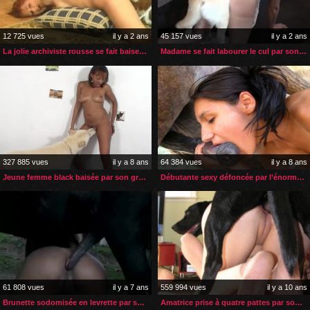
12 725 vues
il y a 2 ans
45 157 vues
il y a 2 ans
La jolie archiviste rousse se fait baiser par son bulldog
Madame se fait labourer le cul par son labrador
327 885 vues
il y a 8 ans
64 384 vues
il y a 8 ans
Jeune femme black baisée par son gros chien blanc
Débutante sexy défoncée par l’énorme sexe de son cheval
61 808 vues
il y a 7 ans
559 994 vues
il y a 10 ans
Brunette sodomisée en levrette par son petit poney
Amatrice prise à quatre pattes par son chien