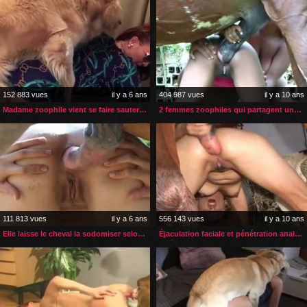
152 883 vues
il y a 6 ans
404 987 vues
il y a 10 ans
Madame zoophile vient se faire sauter à domicile
2 femmes zoophiles qui partagent une bite de cheval
111 813 vues
il y a 6 ans
556 143 vues
il y a 10 ans
Elle laisse le cheval la sodomiser selon son bon plaisir
Éjaculation faciale et pénétration anale zoophile