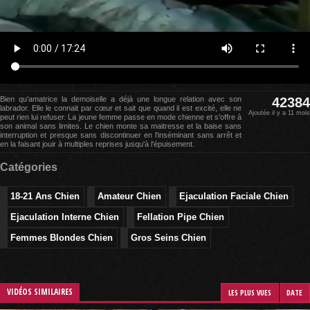
Bien qu'amatrice la demoiselle a déjà une longue relation avec son
42384
labrador. Elle le connait par cœur et sait que quand il est excité, elle ne
Ajoutée il y a 11 mois
peut rien lui refuser. La jeune femme passe en mode chienne et s'offre à
son animal sans limites. Le chien monte sa maitresse et la baise sans
interruption et presque sans discontinuer en l'inséminant sans arrêt et
en la faisant jouir à multiples reprises jusqu'à l'épuisement.
Catégories
18-21 Ans Chien
Amateur Chien
Ejaculation Faciale Chien
Ejaculation Interne Chien
Fellation Pipe Chien
Femmes Blondes Chien
Gros Seins Chien
VIDÉOS SIMILAIRES
LES PLUS VUES
DATE