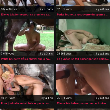
107 468 vues
il y a 7 ans
92 577 vues
il y a 8 ans
Elle va à la ferme pour sa première expérience zoophile
Petite brunette recouverte du sperme de son chien
7 648 vues
il y a 3 ans
24 263 vues
il y a 2 ans
Petite brunette très à cheval sur la zoophilie
La gynéco se fait baiser par son chien entre deux patientes
10 711 vues
il y a 1 an
75 271 vues
il y a 3 ans
Pour jouir elle se fait baiser par le cavalier et son cheval
Elle se fait baiser par un mec et inséminer par son cheval