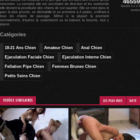
46559
rencontre. La semaine elle est secrétaire de direction et les weekends
Ajoutée il y a 3
elle devient la prostituée des chiens de son quartier. Elle se rend dans le
années
parc le plus proche, se déshabille et se promène à 4 pattes, s'offrant à
tous les chiens de passage. Même si la plupart la prennent
normalement, d'autres la sodomisent ou lui baisent la bouche, tout y
passe.
Catégories
18-21 Ans Chien
Amateur Chien
Anal Chien
Ejaculation Faciale Chien
Ejaculation Interne Chien
Fellation Pipe Chien
Femmes Brunes Chien
Petits Seins Chien
VIDÉOS SIMILAIRES
LES PLUS VUES
DATE