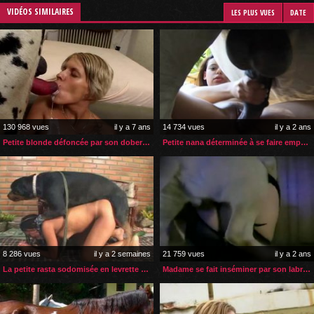
VIDÉOS SIMILAIRES
LES PLUS VUES
DATE
130 968 vues
il y a 7 ans
14 734 vues
il y a 2 ans
Petite blonde défoncée par son doberman dans sa chambre
Petite nana déterminée à se faire empaler par son cheval
8 286 vues
il y a 2 semaines
21 759 vues
il y a 2 ans
La petite rasta sodomisée en levrette par son chien
Madame se fait inséminer par son labrador