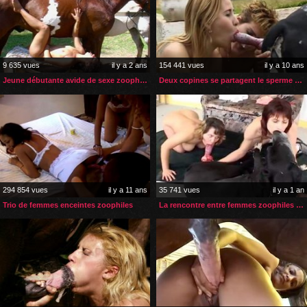
9 635 vues
il y a 2 ans
154 441 vues
il y a 10 ans
Jeune débutante avide de sexe zoophile empalée par un étalon
Deux copines se partagent le sperme d’un chien
294 854 vues
il y a 11 ans
35 741 vues
il y a 1 an
Trio de femmes enceintes zoophiles
La rencontre entre femmes zoophiles se termine en trio sexe