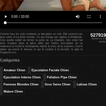
Comme tous les soirs madame se fait plaisir en solo. Elle caresse ses
527919
gros seins et sa fente humide. Ce qui change par rapport à d'habitude,
Ajoutée il y a 8
c'est qu'elle oublié de fermer la porte de sa chambre. Son chien fait
années
donc irruption dans la pièce attiré par l'odeur d'excitation de sa
maitresse et lui lèche l'entrejambe. Après le choc de la surprise, c'est le
plaisir qui prend le dessus et qui la conduit à la levrette, la pipe et
l'orgasme xxx.
Catégories
Amateur Chien
Ejaculation Faciale Chien
Ejaculation Interne Chien
Fellation Pipe Chien
Femmes Blondes Chien
Gros Seins Chien
Latinas Chien
Mature Chien