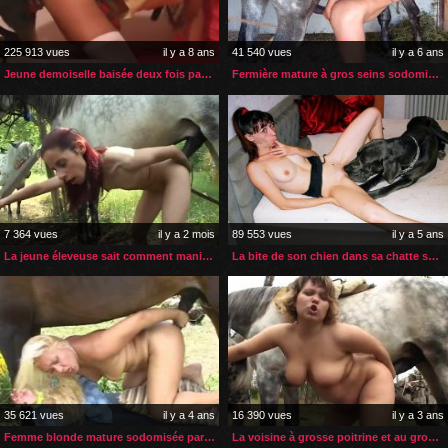
225 913 vues
il y a 8 ans
41 540 vues
il y a 6 ans
Jeune demoiselle baisée deux fois par son rottweiler
Fermière mature à gros seins sodomisée par son cheval
7 364 vues
il y a 2 mois
89 553 vues
il y a 5 ans
La jeune éleveuse sait comment manier une bite de cheval
La bite de son chien dans sa chatte son cul et sa bouche
35 621 vues
il y a 4 ans
16 390 vues
il y a 3 ans
Femme blonde mature sodomisée par son cheval dans son jardin
La voisine à grosse poitrine et au gros cul prise par le cheval