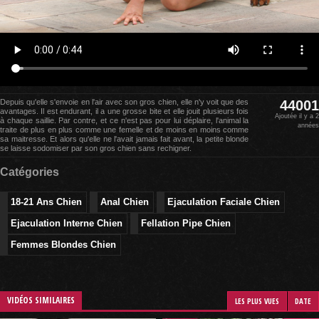
Depuis qu'elle s'envoie en l'air avec son gros chien, elle n'y voit que des
44001
avantages. Il est endurant, il a une grosse bite et elle jouit plusieurs fois
Ajoutée il y a 2
à chaque saillie. Par contre, et ce n'est pas pour lui déplaire, l'animal la
années
traite de plus en plus comme une femelle et de moins en moins comme
sa maitresse. Et alors qu'elle ne l'avait jamais fait avant, la petite blonde
se laisse sodomiser par son gros chien sans rechigner.
Catégories
18-21 Ans Chien
Anal Chien
Ejaculation Faciale Chien
Ejaculation Interne Chien
Fellation Pipe Chien
Femmes Blondes Chien
VIDÉOS SIMILAIRES
LES PLUS VUES
DATE