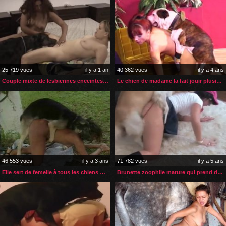
25 719 vues
il y a 1 an
40 362 vues
il y a 4 ans
Couple mixte de lesbiennes enceintes et zoophiles
Le chien de madame la fait jouir plusieurs fois
46 553 vues
il y a 3 ans
71 782 vues
il y a 5 ans
Elle sert de femelle à tous les chiens qu’elle rencontre
Brunette zoophile mature qui prend du bon temps avec son chien