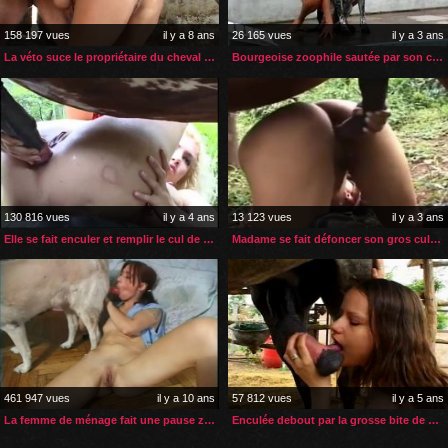
158 197 vues
il y a 8 ans
26 165 vues
il y a 3 ans
La véto suce le propriétaire du cheval qui la sodomise
Bourgeoise zoophile sautée par son chien
130 816 vues
il y a 4 ans
13 123 vues
il y a 3 ans
Elle se fait enculer et remplir le cul de sperme par son cheval
Madame se fait défoncer son gros cul par son étalon
461 947 vues
il y a 10 ans
57 812 vues
il y a 5 ans
La femme de ménage fait une pause zoophilie
Enculée debout par la grosse bite de son étalon préféré