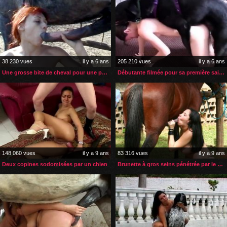
38 230 vues
il y a 6 ans
205 210 vues
il y a 6 ans
Une grosse bite de cheval pour une petite rousse zoophile
Débutante filmée pour sa première saillie avec son chien
148 060 vues
il y a 9 ans
83 316 vues
il y a 9 ans
Deux copines sodomisées par un chien
Brunette à gros seins pénétrée par le sexe de son cheval