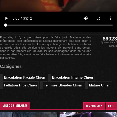
Pour elle, il n'y a pas mieux pour la faire jouir. Madame a des
89023
préférences bien spécifiques et jusqu'à maintenant seul son chien à
Ajoutée il y a 6
réussi à toutes les combler. En tant que bourgeoise habituée à obtenir
années
ce qu'elle désir, elle se donne les moyens d'y parvenir sans détour.
dans le cas présent elle fait éjaculer son compagnon dans sa bouche
une première fois, avant de se faire baiser et inséminer en missionnaire
par l'animal.
Catégories
Ejaculation Faciale Chien
Ejaculation Interne Chien
Fellation Pipe Chien
Femmes Blondes Chien
Mature Chien
VIDÉOS SIMILAIRES
LES PLUS VUES
DATE