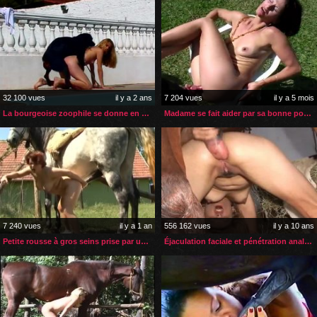
32 100 vues
il y a 2 ans
7 204 vues
il y a 5 mois
La bourgeoise zoophile se donne en spectacle chez elle
Madame se fait aider par sa bonne pour la sodomie zoophile
7 240 vues
il y a 1 an
556 162 vues
il y a 10 ans
Petite rousse à gros seins prise par une grosse bite de cheval
Éjaculation faciale et pénétration anale zoophile