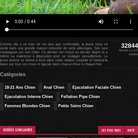
Comme elle a un train de vie plus que confortable, la jeune nana vit
32844
seule dans une grande maison entourée de verts pâturages. Son seul
Ajoutée il y a 2
compagnon est son chien. Ce dernier est choyé au dernier degré et a
années
même sa maitresse à disposition pour se soulager sexuellement. La
jeune femme se donne à fond dans cette relation zoophile et l'animal la
baise par tous ses trous et éjacule dans chacun d'eux à chaque fois.
Catégories
18-21 Ans Chien
Anal Chien
Ejaculation Faciale Chien
Ejaculation Interne Chien
Fellation Pipe Chien
Femmes Blondes Chien
Petits Seins Chien
VIDÉOS SIMILAIRES
LES PLUS VUES
DATE