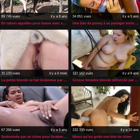
89 749 vues
il y a 8 ans
34 851 vues
il y a 5 ans
En talons aiguilles pour baiser avec son cheval
Une bite de poney à se partager entre copines zoophiles
31 133 vues
il y a 6 mois
122 162 vues
il y a 9 ans
La petite blonde se fait inséminer par son chien dans la neige
Grosse fermière blonde défoncée par son cheval
67 256 vues
il y a 6 ans
232 339 vues
il y a 10 ans
Sodomisée par un chien pour finalement gouter son sperme
Mieux qu’un gode une bite de chien