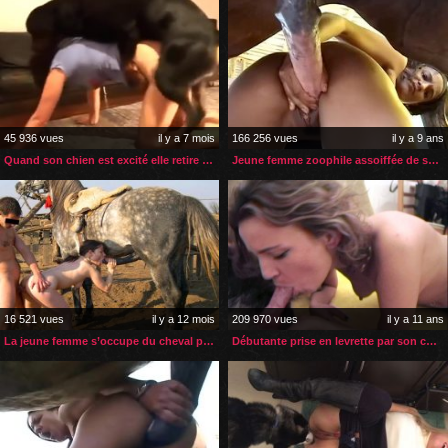
45 936 vues
il y a 7 mois
166 256 vues
il y a 9 ans
Quand son chien est excité elle retire sa petite culotte
Jeune femme zoophile assoiffée de sperme de cheval
16 521 vues
il y a 12 mois
209 970 vues
il y a 11 ans
La jeune femme s’occupe du cheval pendant que son mec la baise
Débutante prise en levrette par son chien