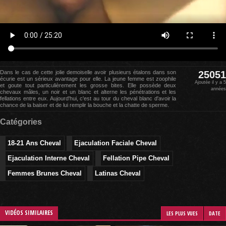
Dans le cas de cette jolie demoiselle avoir plusieurs étalons dans son
25051
écurie est un sérieux avantage pour elle. La jeune femme est zoophile
Ajoutée il y a 5
et goute tout particulièrement les grosse bites. Elle possède deux
années
chevaux mâles, un noir et un blanc et alterne les pénétrations et les
fellations entre eux. Aujourd'hui, c'est au tour du cheval blanc d'avoir la
chance de la baiser et de lui remplir la bouche et la chatte de sperme.
Catégories
18-21 Ans Cheval
Ejaculation Faciale Cheval
Ejaculation Interne Cheval
Fellation Pipe Cheval
Femmes Brunes Cheval
Latinas Cheval
VIDÉOS SIMILAIRES
LES PLUS VUES
DATE