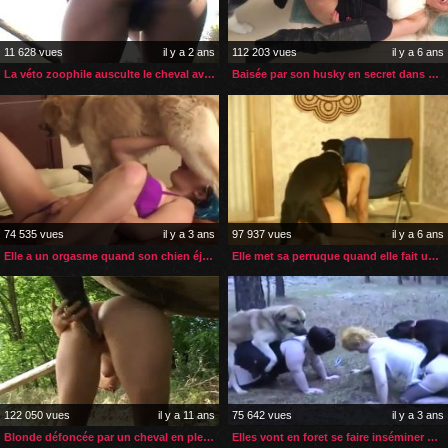
11 628 vues
il y a 2 ans
112 203 vues
il y a 6 ans
La véto zoophile ausculte le cheval avec tous ses orifices
Baisée par son husky en secret dans sa cuisine
74 535 vues
il y a 3 ans
97 937 vues
il y a 6 ans
Elle a un orgasme quand son chien éjacule dan sa bouche
Elle met sa perruque quand elle fait une vidéo zoophile
122 050 vues
il y a 11 ans
75 642 vues
il y a 3 ans
Blonde défoncée par un cheval en plein air
Elles vont en foret se faire inséminer par les chiens du voisin