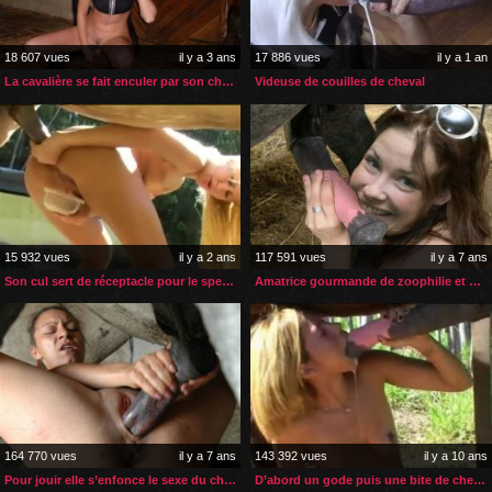
18 607 vues
il y a 3 ans
17 886 vues
il y a 1 an
La cavalière se fait enculer par son cheval avant la promenade
Videuse de couilles de cheval
15 932 vues
il y a 2 ans
117 591 vues
il y a 7 ans
Son cul sert de réceptacle pour le sperme de son cheval
Amatrice gourmande de zoophilie et de sexe de cheval
164 770 vues
il y a 7 ans
143 392 vues
il y a 10 ans
Pour jouir elle s’enfonce le sexe du cheval au maximum
D’abord un gode puis une bite de cheval