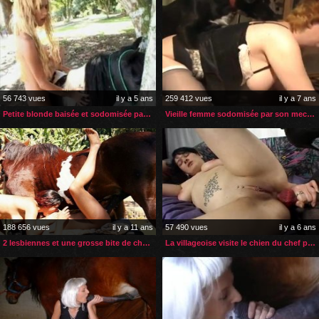
56 743 vues
il y a 5 ans
259 412 vues
il y a 7 ans
Petite blonde baisée et sodomisée par son poney
Vieille femme sodomisée par son mec et ses deux chiens
188 656 vues
il y a 11 ans
57 490 vues
il y a 6 ans
2 lesbiennes et une grosse bite de cheval
La villageoise visite le chien du chef pour une sodomie