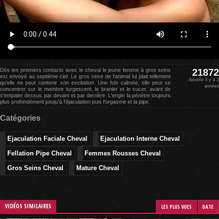
Dès les premiers contacts avec le cheval le jeune femme à gros seins
21872
est envoyé au septième ciel. Le gros sexe de l'animal lui plait tellement
Ajoutée il y a 2
qu'elle ne peut contenir son excitation. Une fois calmée, elle peut se
années
concentrer sur le membre turgescent, le branler et le sucer, avant de
s'empaler dessus par devant et par derrière. L'engin la pénètre toujours
plus profondément jusqu'à l'éjaculation puis l'orgasme et la pipe.
Catégories
Ejaculation Faciale Cheval
Ejaculation Interne Cheval
Fellation Pipe Cheval
Femmes Rousses Cheval
Gros Seins Cheval
Mature Cheval
VIDÉOS SIMILAIRES
LES PLUS VUES
DATE