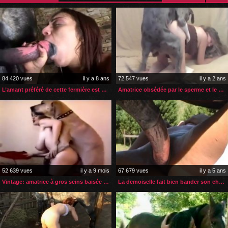
84 420 vues
il y a 8 ans
72 547 vues
il y a 2 ans
L’amant préféré de cette fermière est son énorme cheval
Amatrice obsédée par le sperme et le sexe de ses chiens
52 639 vues
il y a 9 mois
67 679 vues
il y a 5 ans
Vintage: amatrice à gros seins baisée par son chien
La demoiselle fait bien bander son cheval avant le sexe extrême