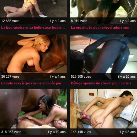
12 865 vues
il y a 2 ans
8 019 vues
il y a 2 ans
La bourgeoise et sa belle-sœur lesbienne essaient la zoophilie
La prostituée pour cheval adore son métier
36 257 vues
il y a 4 ans
518 305 vues
il y a 10 ans
Blonde sexy à gros seins enculée par son cheval
Déluge sperme de cheval pour cette zoophile
318 937 vues
il y a 10 ans
143 148 vues
il y a 8 ans