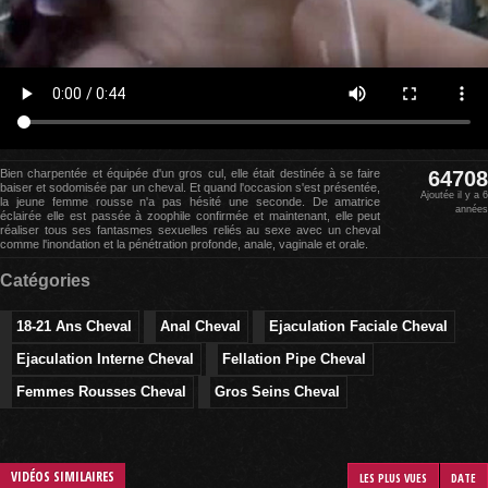
Bien charpentée et équipée d'un gros cul, elle était destinée à se faire
64708
baiser et sodomisée par un cheval. Et quand l'occasion s'est présentée,
Ajoutée il y a 6
la jeune femme rousse n'a pas hésité une seconde. De amatrice
années
éclairée elle est passée à zoophile confirmée et maintenant, elle peut
réaliser tous ses fantasmes sexuelles reliés au sexe avec un cheval
comme l'inondation et la pénétration profonde, anale, vaginale et orale.
Catégories
18-21 Ans Cheval
Anal Cheval
Ejaculation Faciale Cheval
Ejaculation Interne Cheval
Fellation Pipe Cheval
Femmes Rousses Cheval
Gros Seins Cheval
VIDÉOS SIMILAIRES
LES PLUS VUES
DATE