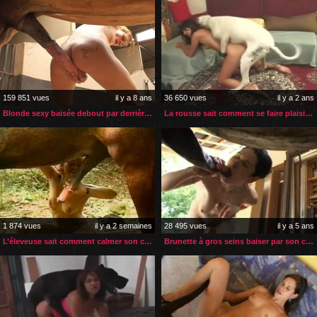
159 851 vues
il y a 8 ans
36 650 vues
il y a 2 ans
Blonde sexy baisée debout par derrière par son cheval
La rousse sait comment se faire plaisir ainsi qu’à son chien
1 874 vues
il y a 2 semaines
28 495 vues
il y a 5 ans
L’éleveuse sait comment calmer son cheval le plus fougueux
Brunette à gros seins baiser par son cheval par derrière