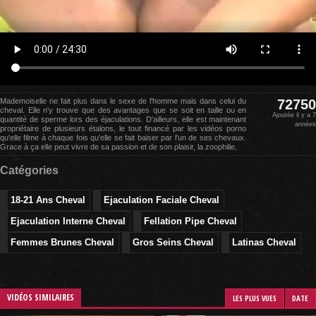
Mademoiselle ne fait plus dans le sexe de l'homme mais dans celui du
72750
cheval. Elle n'y trouve que des avantages que se soit en taille ou en
Ajoutée il y a 7
quantité de sperme lors des éjaculations. D'ailleurs, elle est maintenant
années
propriétaire de plusieurs étalons, le tout financé par les vidéos porno
qu'elle filme à chaque fois qu'elle se fait baiser par l'un de ses chevaux.
Grace à ça elle peut vivre de sa passion et de son plaisir, la zoophilie.
Catégories
18-21 Ans Cheval
Ejaculation Faciale Cheval
Ejaculation Interne Cheval
Fellation Pipe Cheval
Femmes Brunes Cheval
Gros Seins Cheval
Latinas Cheval
VIDÉOS SIMILAIRES
LES PLUS VUES
DATE