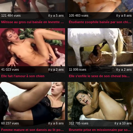
121 484 vues
il y a 5 ans
105 483 vues
il y a 8 ans
Métisse au gros cul baisée en levrette par son chien
Étudiante zoophile baisée par son chien
41 023 vues
il y a 2 ans
11 006 vues
il y a 2 ans
Elle fait l’amour à son chien
Elle s’enfile le sexe de son cheval blanc dans tous ses trous
60 237 vues
il y a 6 ans
312 785 vues
il y a 10 ans
Femme mature et son danois au lit pour du sexe
Brunette prise en missionnaire par son cheval