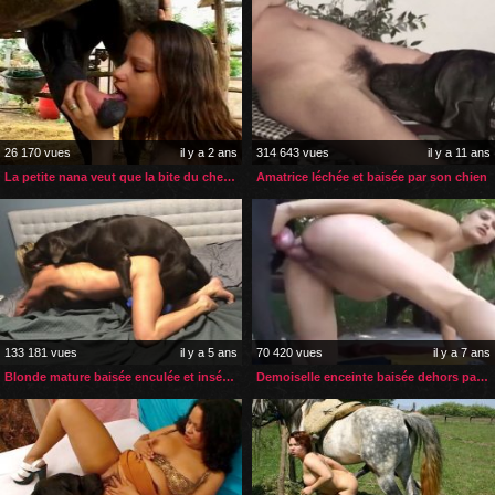
26 170 vues
il y a 2 ans
314 643 vues
il y a 11 ans
La petite nana veut que la bite du cheval entre dans son cul
Amatrice léchée et baisée par son chien
133 181 vues
il y a 5 ans
70 420 vues
il y a 7 ans
Blonde mature baisée enculée et inséminée par son chien
Demoiselle enceinte baisée dehors par son gros chien