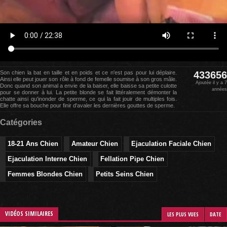
Son chien la bat en taille et en poids et ce n'est pas pour lui déplaire.
433656
Ainsi elle peut jouer son rôle à fond de femelle soumise à son gros mâle.
Ajoutée il y a 7
Donc quand son animal a envie de la baiser, elle baisse sa petite culotte
années
pour se donner à lui. La petite blonde se fait littéralement démonter la
chatte ainsi qu'inonder de sperme, ce qui la fait jouir de multiples fois.
Elle offre sa bouche pour finir d'avaler les dernières gouttes de sperme.
Catégories
18-21 Ans Chien
Amateur Chien
Ejaculation Faciale Chien
Ejaculation Interne Chien
Fellation Pipe Chien
Femmes Blondes Chien
Petits Seins Chien
VIDÉOS SIMILAIRES
LES PLUS VUES
DATE