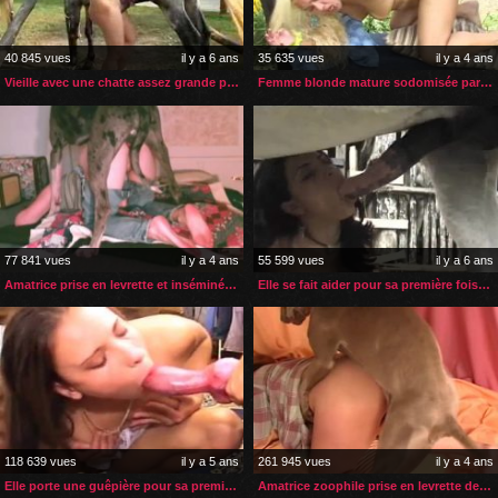
40 845 vues
il y a 6 ans
35 635 vues
il y a 4 ans
Vieille avec une chatte assez grande pour une bite de cheval
Femme blonde mature sodomisée par son cheval dans son jardin
77 841 vues
il y a 4 ans
55 599 vues
il y a 6 ans
Amatrice prise en levrette et inséminée par son gros chien
Elle se fait aider pour sa première fois avec un cheval
118 639 vues
il y a 5 ans
261 945 vues
il y a 4 ans
Elle porte une guêpière pour sa première fois avec un chien
Amatrice zoophile prise en levrette deux fois par son chien