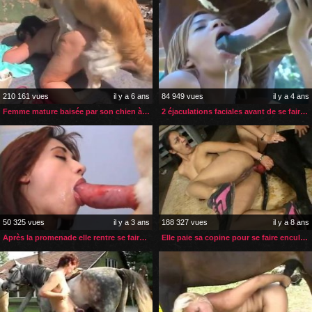
210 161 vues
il y a 6 ans
84 949 vues
il y a 4 ans
Femme mature baisée par son chien à la plage
2 éjaculations faciales avant de se faire baiser par son cheval
50 325 vues
il y a 3 ans
188 327 vues
il y a 8 ans
Après la promenade elle rentre se faire baiser par son chien
Elle paie sa copine pour se faire enculer par son chien