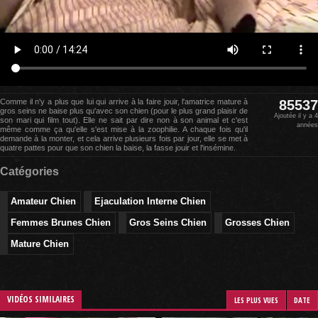
Comme il n'y a plus que lui qui arrive à la faire jouir, l'amatrice mature à
85537
gros seins ne baise plus qu'avec son chien (pour le plus grand plaisir de
Ajoutée il y a 4
son mari qui film tout). Elle ne sait par dire non à son animal et c'est
années
même comme ça qu'elle s'est mise à la zoophilie. A chaque fois qu'il
demande à la monter, et cela arrive plusieurs fois par jour, elle se met à
quatre pattes pour que son chien la baise, la fasse jouir et l'insémine.
Catégories
Amateur Chien
Ejaculation Interne Chien
Femmes Brunes Chien
Gros Seins Chien
Grosses Chien
Mature Chien
VIDÉOS SIMILAIRES
LES PLUS VUES
DATE