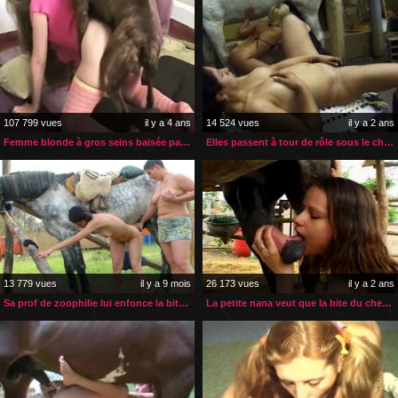
107 799 vues
il y a 4 ans
14 524 vues
il y a 2 ans
Femme blonde à gros seins baisée par son boxer
Elles passent à tour de rôle sous le cheval
13 779 vues
il y a 9 mois
26 173 vues
il y a 2 ans
Sa prof de zoophilie lui enfonce la bite du cheval dans le cul
La petite nana veut que la bite du cheval entre dans son cul