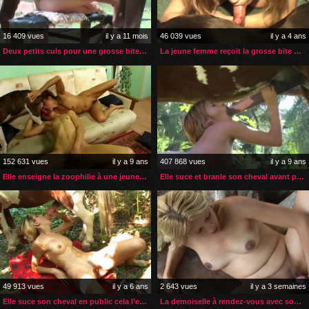
16 409 vues
il y a 11 mois
46 039 vues
il y a 4 ans
Deux petits culs pour une grosse bite de cheval
La jeune femme reçoit la grosse bite de son chien pour noël
152 631 vues
il y a 9 ans
407 868 vues
il y a 9 ans
Elle enseigne la zoophilie à une jeune débutante
Elle suce et branle son cheval avant pénétration
49 913 vues
il y a 6 ans
2 643 vues
il y a 3 semaines
Elle suce son cheval en public cela l’excite
La demoiselle à rendez-vous avec son poney pour une insémination