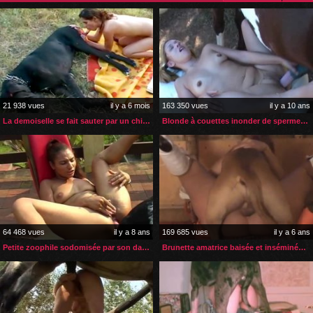
21 938 vues
il y a 6 mois
163 350 vues
il y a 10 ans
La demoiselle se fait sauter par un chien plus gros qu’elle
Blonde à couettes inonder de sperme de cheval
64 468 vues
il y a 8 ans
169 685 vues
il y a 6 ans
Petite zoophile sodomisée par son dalmatien
Brunette amatrice baisée et inséminée par son chien