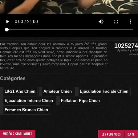
Par tradition son amour pour les animaux a toujours été très grand,
1025274
surtout depuis que son conjoint a ramener à la maison un bulldog.
Ajoutée il y a 10
Comme elle est très souvent seule, cette indienne a prit l'habitude de
années
faire ses taches ménagères dans son plus simple appareil. La première
fois, c'est arrivée alors qu'elle nettoyait le tapis. Son animal l'a prise en
levrette sans discontinuer jusqu'à l'orgasme. Depuis elle est zoophile et
heureuse.
Catégories
18-21 Ans Chien
Amateur Chien
Ejaculation Faciale Chien
Ejaculation Interne Chien
Fellation Pipe Chien
Femmes Brunes Chien
VIDÉOS SIMILAIRES
LES PLUS VUES
DATE