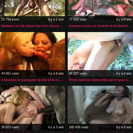
10 734 vues
il y a 2 ans
77 925 vues
il y a 4 ans
Madame se fait baiser par son cheval après son bain de soleil
Amatrice prise en levrette et inséminée par son gros chien
44 651 vues
il y a 6 ans
48 327 vues
il y a 5 ans
2 femmes se partagent la bite et le foutre d’un bulldog
Petite métisse démontée par le gros sexe d’un petit poney
35 871 vues
il y a 3 ans
165 426 vues
il y a 8 ans