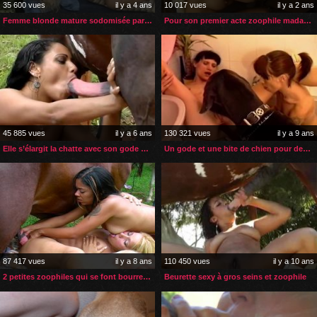
35 600 vues
il y a 4 ans
10 017 vues
il y a 2 ans
Femme blonde mature sodomisée par son cheval dans son jardin
Pour son premier acte zoophile madame suce son cheval
45 885 vues
il y a 6 ans
130 321 vues
il y a 9 ans
Elle s’élargit la chatte avec son gode avant le cheval
Un gode et une bite de chien pour deux copines
87 417 vues
il y a 8 ans
110 450 vues
il y a 10 ans
2 petites zoophiles qui se font bourrer par un sexe de cheval
Beurette sexy à gros seins et zoophile