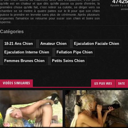
47425
qu'elle est en chaleur et que dès qu'elle passe sa porte d'entrée, la
Ajoutée il y a 1
première chose qu'elle fait, c'est retirer sa culotte, se diriger vers sa
année
chambre se se mettre à quatre pattes sur le lit pour que son chien
puisse la prendre en levrette sans plus de cérémonie. Après plusieurs
orgasmes l'amatrice se retourne pour sucer son chien et boire son
sperme.
Catégories
18-21 Ans Chien
Amateur Chien
Ejaculation Faciale Chien
Ejaculation Interne Chien
Fellation Pipe Chien
Femmes Brunes Chien
Petits Seins Chien
VIDÉOS SIMILAIRES
LES PLUS VUES
DATE