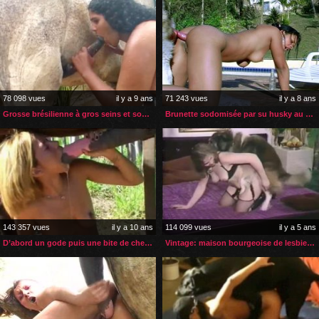
78 098 vues
il y a 9 ans
71 243 vues
il y a 8 ans
Grosse brésilienne à gros seins et son cheval
Brunette sodomisée par su husky au bord de la piscine
143 357 vues
il y a 10 ans
114 099 vues
il y a 5 ans
D’abord un gode puis une bite de cheval
Vintage: maison bourgeoise de lesbiennes zoophiles