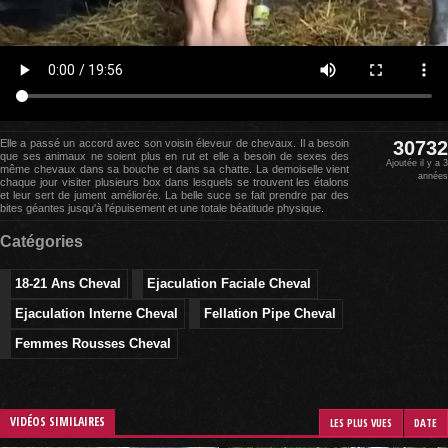
Elle a passé un accord avec son voisin éleveur de chevaux. Il a besoin
30732
que ses animaux ne soient plus en rut et elle a besoin de sexes des
Ajoutée il y a 3
même chevaux dans sa bouche et dans sa chatte. La demoiselle vient
années
chaque jour visiter plusieurs box dans lesquels se trouvent les étalons
et leur sert de jument améliorée. La belle suce se fait prendre par des
bites géantes jusqu'à l'épuisement et une totale béatitude physique.
Catégories
18-21 Ans Cheval
Ejaculation Faciale Cheval
Ejaculation Interne Cheval
Fellation Pipe Cheval
Femmes Rousses Cheval
VIDÉOS SIMILAIRES
LES PLUS VUES
DATE