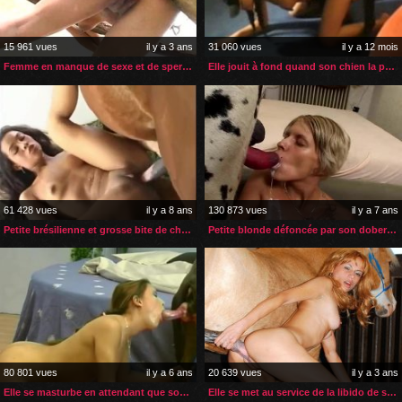
15 961 vues
il y a 3 ans
31 060 vues
il y a 12 mois
Femme en manque de sexe et de sperme soulagée par son cheval
Elle jouit à fond quand son chien la prend en levrette
61 428 vues
il y a 8 ans
130 873 vues
il y a 7 ans
Petite brésilienne et grosse bite de cheval
Petite blonde défoncée par son doberman dans sa chambre
80 801 vues
il y a 6 ans
20 639 vues
il y a 3 ans
Elle se masturbe en attendant que son chien la baise
Elle se met au service de la libido de son cheval en rut