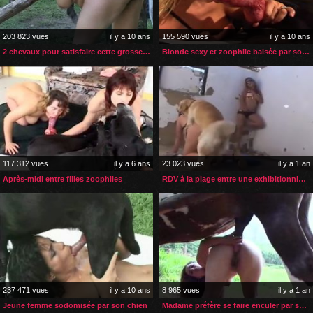
203 823 vues
il y a 10 ans
155 590 vues
il y a 10 ans
2 chevaux pour satisfaire cette grosse rousse
Blonde sexy et zoophile baisée par son gros chien
117 312 vues
il y a 6 ans
23 023 vues
il y a 1 an
Après-midi entre filles zoophiles
RDV à la plage entre une exhibitionniste zoophile et une voyeuse
237 471 vues
il y a 10 ans
8 965 vues
il y a 1 an
Jeune femme sodomisée par son chien
Madame préfère se faire enculer par son cheval