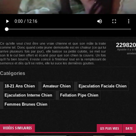
Ce qu'elle veut c'est être une vraie chienne et que son mâle la traite
229820
comme tel. Donc quand cette jeune demoiselle est en chaleur (ce qui lui
Ajoutée il y a 9
arrive plusieurs fois par jour), elle baisse sa petite culotte, se met sur
années
son lit le cul bien offert et écarté pour que son chien la couvre. Un fois
qu'il l'a bien bourré, il reste coincé à l'intérieur tout en la remplissant de
semence et dès qu'il se retire, elle lui suce les dernières gouttes.
Catégories
18-21 Ans Chien
Amateur Chien
Ejaculation Faciale Chien
Ejaculation Interne Chien
Fellation Pipe Chien
Femmes Brunes Chien
VIDÉOS SIMILAIRES
LES PLUS VUES
DATE