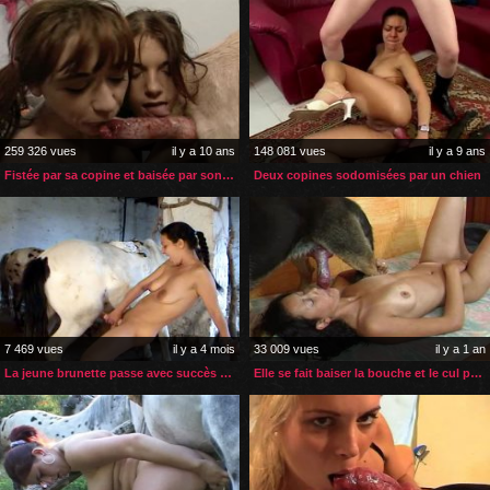
259 326 vues
il y a 10 ans
148 081 vues
il y a 9 ans
Fistée par sa copine et baisée par son chien
Deux copines sodomisées par un chien
7 469 vues
il y a 4 mois
33 009 vues
il y a 1 an
La jeune brunette passe avec succès son examen de zoophilie
Elle se fait baiser la bouche et le cul par son chien